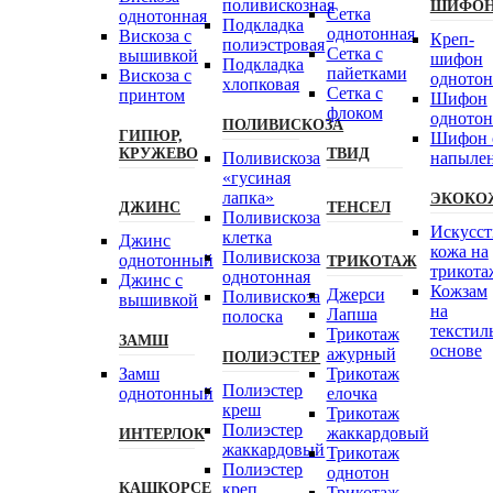
поливискозная
ШИФО
Сетка
однотонная
Подкладка
однотонная
Вискоза с
Креп-
полиэстровая
Сетка с
вышивкой
шифон
Подкладка
пайетками
Вискоза с
одното
хлопковая
Сетка с
принтом
Шифон
флоком
одното
ПОЛИВИСКОЗА
ГИПЮР,
Шифон 
КРУЖЕВО
ТВИД
Поливискоза
напыле
«гусиная
лапка»
ЭКОКО
ДЖИНС
ТЕНСЕЛ
Поливискоза
Искусст
клетка
Джинс
кожа на
Поливискоза
однотонный
ТРИКОТАЖ
трикота
однотонная
Джинс с
Кожзам
Джерси
Поливискоза
вышивкой
на
Лапша
полоска
текстил
Трикотаж
ЗАМШ
основе
ажурный
ПОЛИЭСТЕР
Замш
Трикотаж
Полиэстeр
однотонный
елочка
креш
Трикотаж
Полиэстер
жаккардовый
ИНТЕРЛОК
жаккардовый
Трикотаж
Полиэстер
однотон
КАШКОРСЕ
креп
Трикотаж