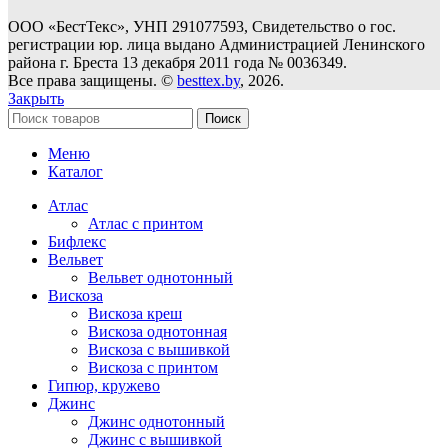
ООО «БестТекс», УНП 291077593, Свидетельство о гос.
регистрации юр. лица выдано Администрацией Ленинского
района г. Бреста 13 декабря 2011 года № 0036349.
Все права защищены. ©
besttex.by
, 2026.
Закрыть
Поиск
Меню
Каталог
Атлас
Атлас с принтом
Бифлекс
Вельвет
Вельвет однотонный
Вискоза
Вискоза креш
Вискоза однотонная
Вискоза с вышивкой
Вискоза с принтом
Гипюр, кружево
Джинс
Джинс однотонный
Джинс с вышивкой