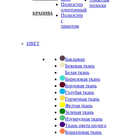
Полиэстер
полоска
однотонный
КРАПИВА
Полиэстер
с
принтом
ЦВЕТ
Баклажан
Бежевая ткань
Белая ткань
Бирюзовая ткань
Бордовая ткань
Голубая ткань
Горчичная ткань
Желтая ткань
Зеленая ткань
Изумрудная ткань
Ткань цвета индиго
Коралловая ткань