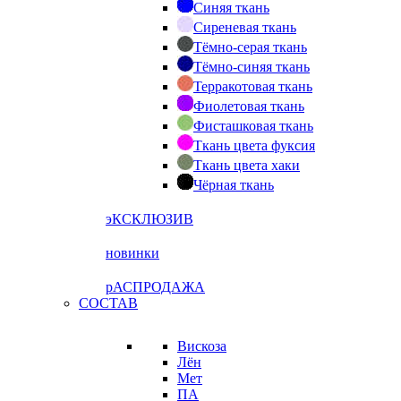
Синяя ткань
Сиреневая ткань
Тёмно-серая ткань
Тёмно-синяя ткань
Терракотовая ткань
Фиолетовая ткань
Фисташковая ткань
Ткань цвета фуксия
Ткань цвета хаки
Чёрная ткань
эКСКЛЮЗИВ
новинки
рАСПРОДАЖА
СОСТАВ
Вискоза
Лён
Мет
ПА