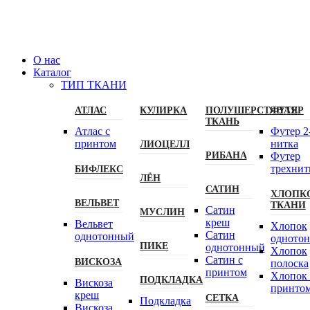
О нас
Каталог
ТИП ТКАНИ
АТЛАС
КУЛИРКА
ПОЛУШЕРСТЯНАЯ
ФУТЕР
ТКАНЬ
Атлас с
Футер 2
принтом
нитка
ЛИОЦЕЛЛ
РИБАНА
Футер
трехнит
БИФЛЕКС
ЛЁН
САТИН
ХЛОПК
ВЕЛЬВЕТ
ТКАНИ
Сатин
МУСЛИН
креш
Вельвет
Хлопок
Сатин
однотонный
одното
ПИКЕ
однотонный
Хлопок
Сатин с
ВИСКОЗА
полоска
принтом
Хлопок 
ПОДКЛАДКА
Вискоза
принто
креш
СЕТКА
Подкладка
Вискоза