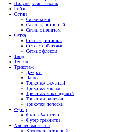
Полушерстяная ткань
Рибана
Сатин
Сатин креш
Сатин однотонный
Сатин с принтом
Сетка
Сетка однотонная
Сетка с пайетками
Сетка с флоком
Твид
Тенсел
Трикотаж
Джерси
Лапша
Трикотаж ажурный
Трикотаж елочка
Трикотаж жаккардовый
Трикотаж однотон
Трикотаж полоска
Футер
Футер 2-х нитка
Футер трехнитка
Хлопковые ткани
Хлопок однотонный