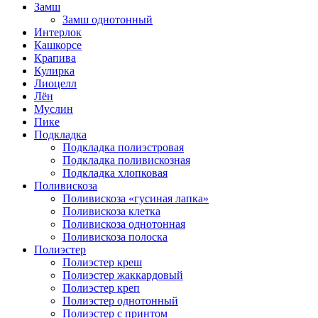
Замш
Замш однотонный
Интерлок
Кашкорсе
Крапива
Кулирка
Лиоцелл
Лён
Муслин
Пике
Подкладка
Подкладка полиэстровая
Подкладка поливискозная
Подкладка хлопковая
Поливискоза
Поливискоза «гусиная лапка»
Поливискоза клетка
Поливискоза однотонная
Поливискоза полоска
Полиэстер
Полиэстeр креш
Полиэстер жаккардовый
Полиэстер креп
Полиэстер однотонный
Полиэстер с принтом