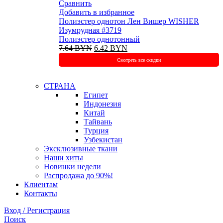
Сравнить
Добавить в избранное
Полиэстeр однотон Лен Вишер WISHER
Изумрудная #3719
Полиэстер однотонный
Первоначальная
Текущая
7.64
BYN
6.42
BYN
цена
цена:
Смотреть все скидки
составляла
6.42 BYN.
7.64 BYN.
СТРАНА
Египет
Индонезия
Китай
Тайвань
Турция
Узбекистан
Эксклюзивные ткани
Наши хиты
Новинки недели
Распродажа до 90%!
Клиентам
Контакты
Вход / Регистрация
Поиск