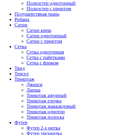
Полиэстер однотонный
Полиэстер с принтом
Полушерстяная ткань
Рибана
Сатин
Сатин креш
Сатин однотонный
Сатин с принтом
Сетка
Сетка однотонная
Сетка с пайетками
Сетка с флоком
Твид
Тенсел
Трикотаж
Джерси
Лапша
Трикотаж ажурный
Трикотаж елочка
Трикотаж жаккардовый
Трикотаж однотон
Трикотаж полоска
Футер
Футер 2-х нитка
Футер трехнитка