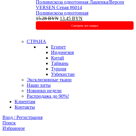
Поливискоза однотонная Лащенка/Версен
VERSEN Серая #6014
Поливискоза однотонная
Первоначальная
Текущая
15.28
BYN
13.45
BYN
цена
цена:
Смотреть все скидки
составляла
13.45 BYN.
15.28 BYN.
СТРАНА
Египет
Индонезия
Китай
Тайвань
Турция
Узбекистан
Эксклюзивные ткани
Наши хиты
Новинки недели
Распродажа до 90%!
Клиентам
Контакты
Вход / Регистрация
Поиск
Избранное
+375 (29) 737-70-07