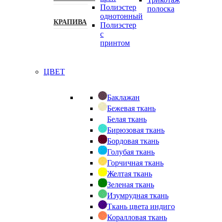
Полиэстер
полоска
однотонный
КРАПИВА
Полиэстер
с
принтом
ЦВЕТ
Баклажан
Бежевая ткань
Белая ткань
Бирюзовая ткань
Бордовая ткань
Голубая ткань
Горчичная ткань
Желтая ткань
Зеленая ткань
Изумрудная ткань
Ткань цвета индиго
Коралловая ткань