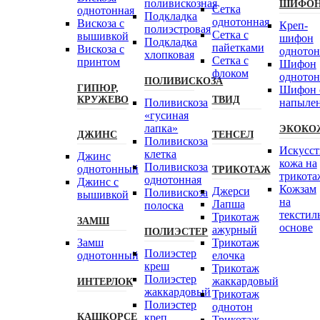
поливискозная
ШИФО
Сетка
однотонная
Подкладка
однотонная
Вискоза с
Креп-
полиэстровая
Сетка с
вышивкой
шифон
Подкладка
пайетками
Вискоза с
одното
хлопковая
Сетка с
принтом
Шифон
флоком
одното
ПОЛИВИСКОЗА
ГИПЮР,
Шифон 
КРУЖЕВО
ТВИД
Поливискоза
напыле
«гусиная
лапка»
ЭКОКО
ДЖИНС
ТЕНСЕЛ
Поливискоза
Искусст
клетка
Джинс
кожа на
Поливискоза
однотонный
ТРИКОТАЖ
трикота
однотонная
Джинс с
Кожзам
Джерси
Поливискоза
вышивкой
на
Лапша
полоска
текстил
Трикотаж
ЗАМШ
основе
ажурный
ПОЛИЭСТЕР
Замш
Трикотаж
Полиэстeр
однотонный
елочка
креш
Трикотаж
Полиэстер
жаккардовый
ИНТЕРЛОК
жаккардовый
Трикотаж
Полиэстер
однотон
КАШКОРСЕ
креп
Трикотаж