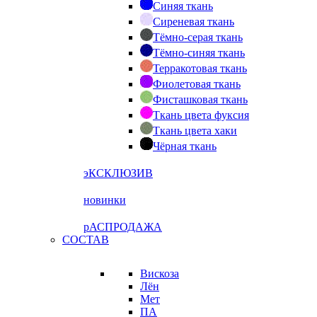
Синяя ткань
Сиреневая ткань
Тёмно-серая ткань
Тёмно-синяя ткань
Терракотовая ткань
Фиолетовая ткань
Фисташковая ткань
Ткань цвета фуксия
Ткань цвета хаки
Чёрная ткань
эКСКЛЮЗИВ
новинки
рАСПРОДАЖА
СОСТАВ
Вискоза
Лён
Мет
ПА