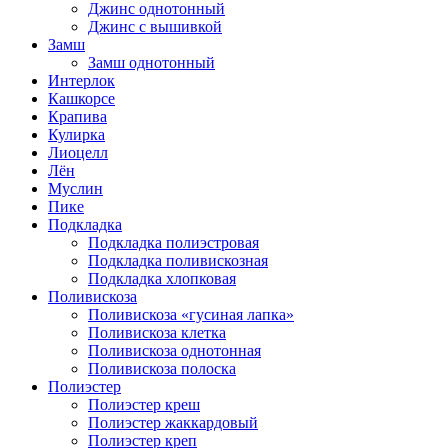
Джинс однотонный
Джинс с вышивкой
Замш
Замш однотонный
Интерлок
Кашкорсе
Крапива
Кулирка
Лиоцелл
Лён
Муслин
Пике
Подкладка
Подкладка полиэстровая
Подкладка поливискозная
Подкладка хлопковая
Поливискоза
Поливискоза «гусиная лапка»
Поливискоза клетка
Поливискоза однотонная
Поливискоза полоска
Полиэстер
Полиэстeр креш
Полиэстер жаккардовый
Полиэстер креп