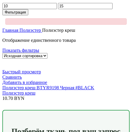
Минимальная
Максимальная
цена
цена
Фильтрация
Главная
Полиэстер
Полиэстeр креш
Отображение единственного товара
Показать фильтры
Быстрый просмотр
Сравнить
Добавить в избранное
Полиэстeр креш BTYR9198 Черная #BLACK
Полиэстeр креш
10.70
BYN
Подберём ткань под ваш запрос