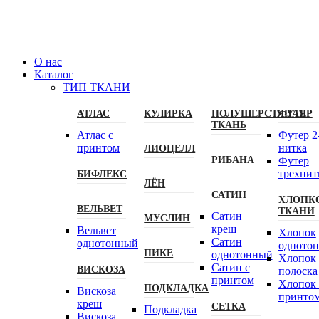
О нас
Каталог
ТИП ТКАНИ
АТЛАС
КУЛИРКА
ПОЛУШЕРСТЯНАЯ
ФУТЕР
ТКАНЬ
Атлас с
Футер 2
принтом
нитка
ЛИОЦЕЛЛ
РИБАНА
Футер
трехнит
БИФЛЕКС
ЛЁН
САТИН
ХЛОПК
ВЕЛЬВЕТ
ТКАНИ
Сатин
МУСЛИН
креш
Вельвет
Хлопок
Сатин
однотонный
одното
ПИКЕ
однотонный
Хлопок
Сатин с
ВИСКОЗА
полоска
принтом
Хлопок 
ПОДКЛАДКА
Вискоза
принто
креш
СЕТКА
Подкладка
Вискоза