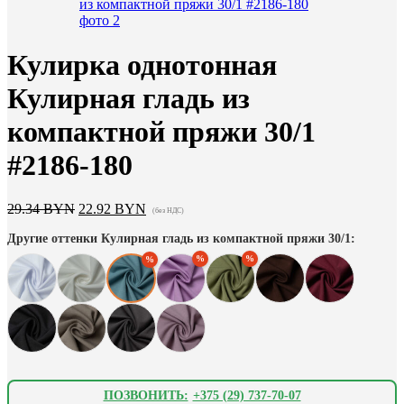
Кулирка однотонная
Кулирная гладь из
компактной пряжи 30/1
#2186-180
Первоначальная
Текущая
29.34
BYN
22.92
BYN
(без НДС)
цена
цена:
Другие оттенки Кулирная гладь из компактной пряжи 30/1:
составляла
22.92 BYN.
29.34 BYN.
ПОЗВОНИТЬ:
+375 (29) 737-70-07