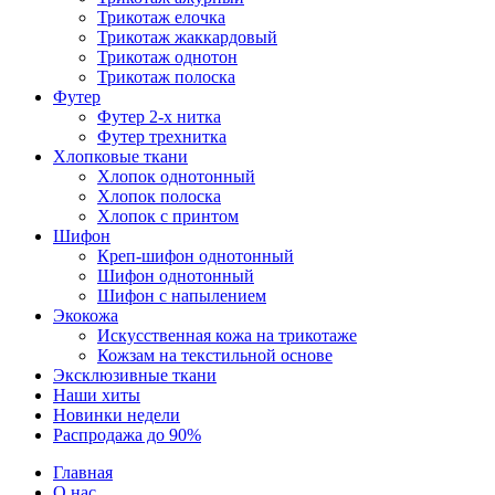
Трикотаж елочка
Трикотаж жаккардовый
Трикотаж однотон
Трикотаж полоска
Футер
Футер 2-х нитка
Футер трехнитка
Хлопковые ткани
Хлопок однотонный
Хлопок полоска
Хлопок с принтом
Шифон
Креп-шифон однотонный
Шифон однотонный
Шифон с напылением
Экокожа
Искусственная кожа на трикотаже
Кожзам на текстильной основе
Эксклюзивные ткани
Наши хиты
Новинки недели
Распродажа до 90%
Главная
О нас