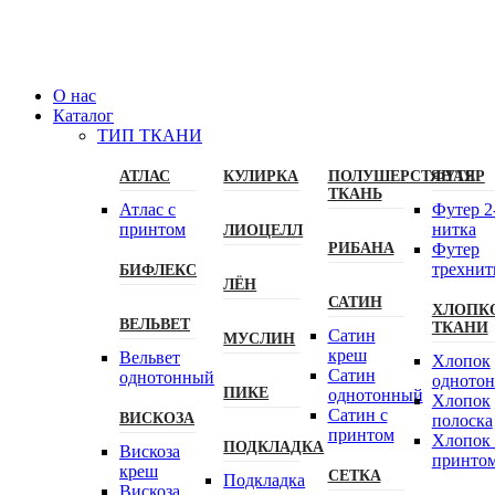
О нас
Каталог
ТИП ТКАНИ
АТЛАС
КУЛИРКА
ПОЛУШЕРСТЯНАЯ
ФУТЕР
ТКАНЬ
Атлас с
Футер 2
принтом
нитка
ЛИОЦЕЛЛ
РИБАНА
Футер
трехнит
БИФЛЕКС
ЛЁН
САТИН
ХЛОПК
ВЕЛЬВЕТ
ТКАНИ
Сатин
МУСЛИН
креш
Вельвет
Хлопок
Сатин
однотонный
одното
ПИКЕ
однотонный
Хлопок
Сатин с
ВИСКОЗА
полоска
принтом
Хлопок 
ПОДКЛАДКА
Вискоза
принто
креш
СЕТКА
Подкладка
Вискоза