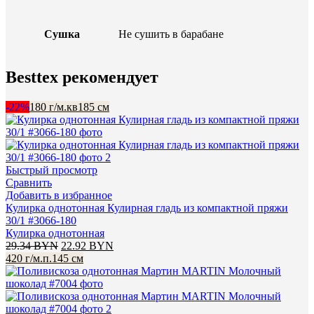
Сушка
Не сушить в барабане
Besttex рекомендует
-22%
180 г/м.кв
185 см
Быстрый просмотр
Сравнить
Добавить в избранное
Кулирка однотонная Кулирная гладь из компактной пряжи
30/1 #3066-180
Кулирка однотонная
Первоначальная
Текущая
29.34
BYN
22.92
BYN
цена
цена:
420 г/м.п.
145 см
составляла
22.92 BYN.
29.34 BYN.