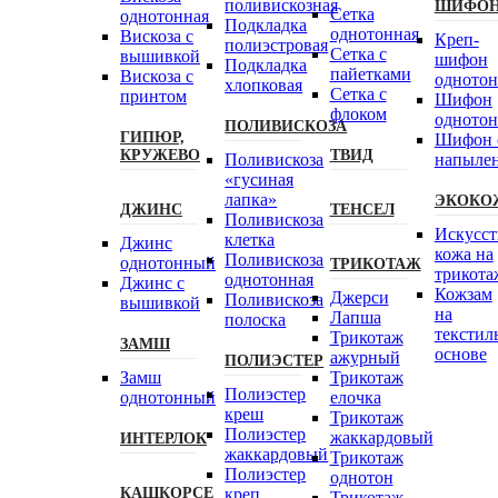
поливискозная
ШИФО
Сетка
однотонная
Подкладка
однотонная
Вискоза с
Креп-
полиэстровая
Сетка с
вышивкой
шифон
Подкладка
пайетками
Вискоза с
одното
хлопковая
Сетка с
принтом
Шифон
флоком
одното
ПОЛИВИСКОЗА
ГИПЮР,
Шифон 
КРУЖЕВО
ТВИД
Поливискоза
напыле
«гусиная
лапка»
ЭКОКО
ДЖИНС
ТЕНСЕЛ
Поливискоза
Искусст
клетка
Джинс
кожа на
Поливискоза
однотонный
ТРИКОТАЖ
трикота
однотонная
Джинс с
Кожзам
Джерси
Поливискоза
вышивкой
на
Лапша
полоска
текстил
Трикотаж
ЗАМШ
основе
ажурный
ПОЛИЭСТЕР
Замш
Трикотаж
Полиэстeр
однотонный
елочка
креш
Трикотаж
Полиэстер
жаккардовый
ИНТЕРЛОК
жаккардовый
Трикотаж
Полиэстер
однотон
КАШКОРСЕ
креп
Трикотаж