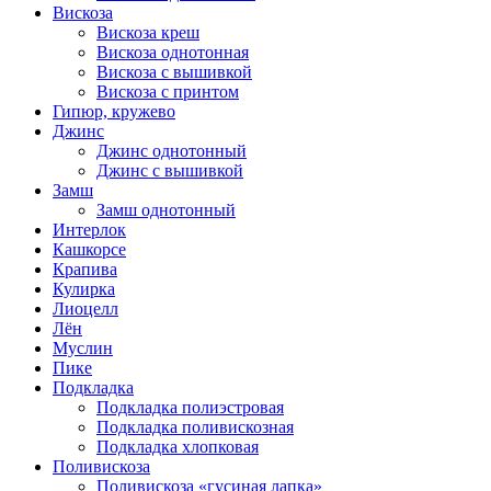
Вискоза
Вискоза креш
Вискоза однотонная
Вискоза с вышивкой
Вискоза с принтом
Гипюр, кружево
Джинс
Джинс однотонный
Джинс с вышивкой
Замш
Замш однотонный
Интерлок
Кашкорсе
Крапива
Кулирка
Лиоцелл
Лён
Муслин
Пике
Подкладка
Подкладка полиэстровая
Подкладка поливискозная
Подкладка хлопковая
Поливискоза
Поливискоза «гусиная лапка»