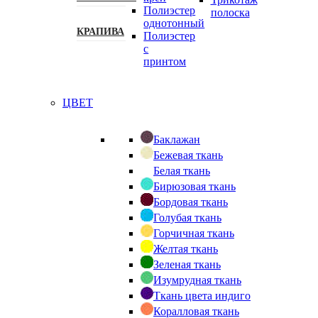
Полиэстер
полоска
однотонный
КРАПИВА
Полиэстер
с
принтом
ЦВЕТ
Баклажан
Бежевая ткань
Белая ткань
Бирюзовая ткань
Бордовая ткань
Голубая ткань
Горчичная ткань
Желтая ткань
Зеленая ткань
Изумрудная ткань
Ткань цвета индиго
Коралловая ткань