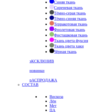
Синяя ткань
Сиреневая ткань
Тёмно-серая ткань
Тёмно-синяя ткань
Терракотовая ткань
Фиолетовая ткань
Фисташковая ткань
Ткань цвета фуксия
Ткань цвета хаки
Чёрная ткань
эКСКЛЮЗИВ
новинки
рАСПРОДАЖА
СОСТАВ
Вискоза
Лён
Мет
ПА