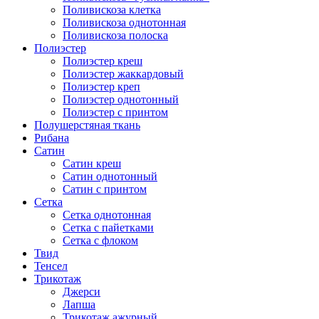
Поливискоза клетка
Поливискоза однотонная
Поливискоза полоска
Полиэстер
Полиэстeр креш
Полиэстер жаккардовый
Полиэстер креп
Полиэстер однотонный
Полиэстер с принтом
Полушерстяная ткань
Рибана
Сатин
Сатин креш
Сатин однотонный
Сатин с принтом
Сетка
Сетка однотонная
Сетка с пайетками
Сетка с флоком
Твид
Тенсел
Трикотаж
Джерси
Лапша
Трикотаж ажурный