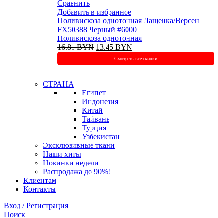
Сравнить
Добавить в избранное
Поливискоза однотонная Лащенка/Версен
FX50388 Черный #6000
Поливискоза однотонная
Первоначальная
Текущая
16.81
BYN
13.45
BYN
цена
цена:
Смотреть все скидки
составляла
13.45 BYN.
16.81 BYN.
СТРАНА
Египет
Индонезия
Китай
Тайвань
Турция
Узбекистан
Эксклюзивные ткани
Наши хиты
Новинки недели
Распродажа до 90%!
Клиентам
Контакты
Вход / Регистрация
Поиск