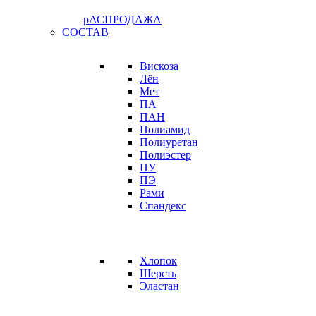
рАСПРОДАЖА
СОСТАВ
Вискоза
Лён
Мет
ПА
ПАН
Полиамид
Полиуретан
Полиэстер
ПУ
ПЭ
Рами
Спандекс
Хлопок
Шерсть
Эластан