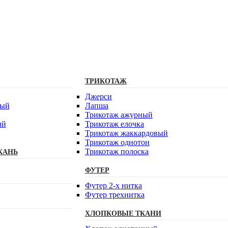
ТРИКОТАЖ
Джерси
вый
Лапша
Трикотаж ажурный
ый
Трикотаж елочка
Трикотаж жаккардовый
Трикотаж однотон
Трикотаж полоска
КАНЬ
ФУТЕР
Футер 2-х нитка
Футер трехнитка
ХЛОПКОВЫЕ ТКАНИ