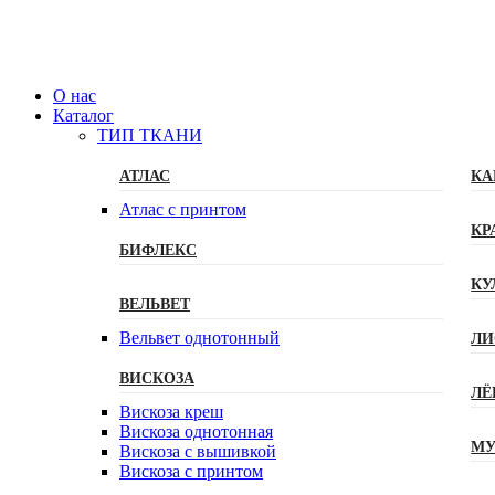
О нас
Каталог
ТИП ТКАНИ
АТЛАС
КА
Атлас с принтом
КР
БИФЛЕКС
КУ
ВЕЛЬВЕТ
Вельвет однотонный
ЛИ
ВИСКОЗА
ЛЁ
Вискоза креш
Вискоза однотонная
МУ
Вискоза с вышивкой
Вискоза с принтом