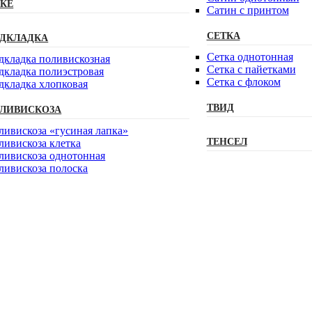
КЕ
Сатин с принтом
СЕТКА
ДКЛАДКА
Сетка однотонная
дкладка поливискозная
Сетка с пайетками
дкладка полиэстровая
Сетка с флоком
дкладка хлопковая
ТВИД
ЛИВИСКОЗА
ливискоза «гусиная лапка»
ТЕНСЕЛ
ливискоза клетка
ливискоза однотонная
ливискоза полоска