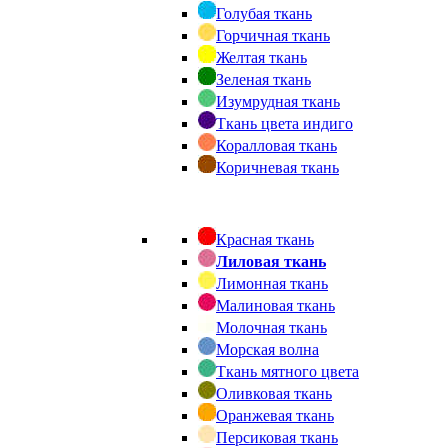
Голубая ткань
Горчичная ткань
Желтая ткань
Зеленая ткань
Изумрудная ткань
Ткань цвета индиго
Коралловая ткань
Коричневая ткань
Красная ткань
Лиловая ткань
Лимонная ткань
Малиновая ткань
Молочная ткань
Морская волна
Ткань мятного цвета
Оливковая ткань
Оранжевая ткань
Персиковая ткань