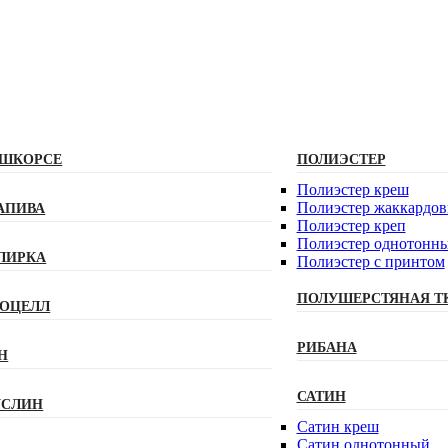
ШКОРСЕ
ПОЛИЭСТЕР
Полиэстeр креш
Полиэстер жаккардо
АПИВА
Полиэстер креп
Полиэстер однотонн
ЛИРКА
Полиэстер с принтом
ПОЛУШЕРСТЯНАЯ Т
ОЦЕЛЛ
РИБАНА
Н
САТИН
СЛИН
Сатин креш
Сатин однотонный