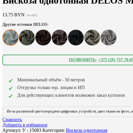
Вискоза однотонная DELOS М
13.75
BYN
(без НДС)
Другие оттенки DELOS:
ПОЗВОНИТЬ:
+375 (29) 737-70-0
Минимальный объём - 50 метров
Отгрузка только юр. лицам и ИП
Для действующих клиентов возможен заказ купонов
Из-за различной цветопередачи цифровых устройств, цвет ткани на фото, м
Сравнить
Добавить в избранное
Артикул:
У - 15083
Категория:
Вискоза однотонная