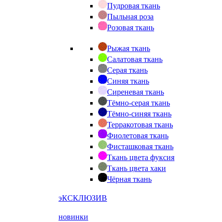
Пудровая ткань
Пыльная роза
Розовая ткань
Рыжая ткань
Салатовая ткань
Серая ткань
Синяя ткань
Сиреневая ткань
Тёмно-серая ткань
Тёмно-синяя ткань
Терракотовая ткань
Фиолетовая ткань
Фисташковая ткань
Ткань цвета фуксия
Ткань цвета хаки
Чёрная ткань
эКСКЛЮЗИВ
новинки