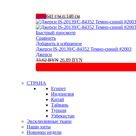
-20%
641 г/м.п.
140 см
Быстрый просмотр
Сравнить
Добавить в избранное
Джерси IS-20139/C-84352 Темно-синий #2003
Джерси
Первоначальная
Текущая
33.62
BYN
26.89
BYN
цена
цена:
составляла
26.89 BYN.
33.62 BYN.
СТРАНА
Египет
Индонезия
Китай
Тайвань
Турция
Узбекистан
Эксклюзивные ткани
Наши хиты
Новинки недели