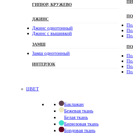
ПИ
ГИПЮР, КРУЖЕВО
ПО
ДЖИНС
По
Джинс однотонный
По
Джинс с вышивкой
По
ЗАМШ
ПО
Замш однотонный
По
По
ИНТЕРЛОК
По
По
ЦВЕТ
Баклажан
Бежевая ткань
Белая ткань
Бирюзовая ткань
Бордовая ткань