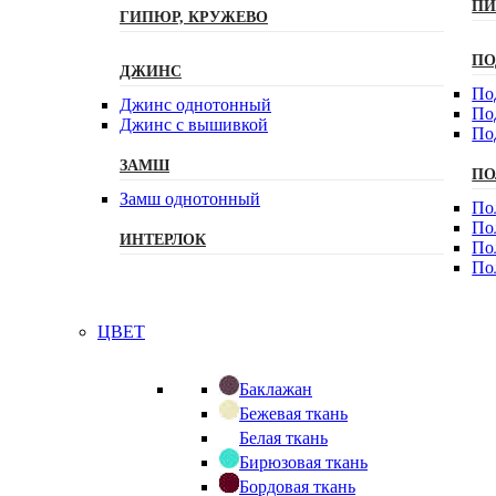
ПИ
ГИПЮР, КРУЖЕВО
ПО
ДЖИНС
По
Джинс однотонный
По
Джинс с вышивкой
По
ЗАМШ
ПО
Замш однотонный
По
По
ИНТЕРЛОК
По
По
ЦВЕТ
Баклажан
Бежевая ткань
Белая ткань
Бирюзовая ткань
Бордовая ткань