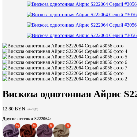
Вискоза однотонная Айрис S2
12.80
BYN
(без НДС)
Другие оттенки S222064: