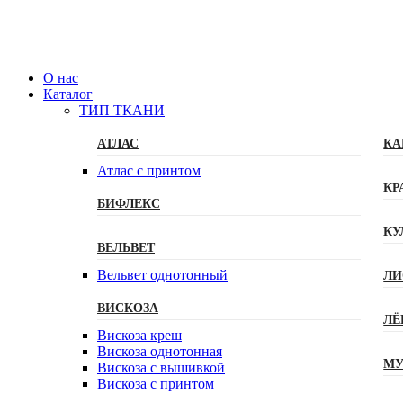
О нас
Каталог
ТИП ТКАНИ
АТЛАС
КА
Атлас с принтом
КР
БИФЛЕКС
КУ
ВЕЛЬВЕТ
Вельвет однотонный
ЛИ
ВИСКОЗА
ЛЁ
Вискоза креш
Вискоза однотонная
МУ
Вискоза с вышивкой
Вискоза с принтом