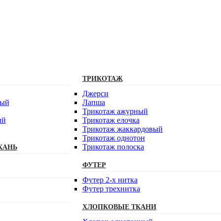
ТРИКОТАЖ
Джерси
вый
Лапша
Трикотаж ажурный
ый
Трикотаж елочка
Трикотаж жаккардовый
Трикотаж однотон
Трикотаж полоска
КАНЬ
ФУТЕР
Футер 2-х нитка
Футер трехнитка
ХЛОПКОВЫЕ ТКАНИ