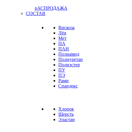
рАСПРОДАЖА
СОСТАВ
Вискоза
Лён
Мет
ПА
ПАН
Полиамид
Полиуретан
Полиэстер
ПУ
ПЭ
Рами
Спандекс
Хлопок
Шерсть
Эластан