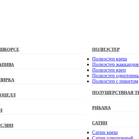
ШКОРСЕ
ПОЛИЭСТЕР
Полиэстeр креш
Полиэстер жаккардо
АПИВА
Полиэстер креп
Полиэстер однотонн
ЛИРКА
Полиэстер с принтом
ПОЛУШЕРСТЯНАЯ Т
ОЦЕЛЛ
РИБАНА
Н
САТИН
СЛИН
Сатин креш
Сатин однотонный