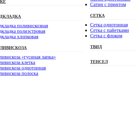
КЕ
Сатин с принтом
СЕТКА
ДКЛАДКА
Сетка однотонная
дкладка поливискозная
Сетка с пайетками
дкладка полиэстровая
Сетка с флоком
дкладка хлопковая
ТВИД
ЛИВИСКОЗА
ливискоза «гусиная лапка»
ТЕНСЕЛ
ливискоза клетка
ливискоза однотонная
ливискоза полоска