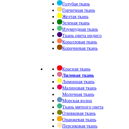
Голубая ткань
Горчичная ткань
Желтая ткань
Зеленая ткань
Изумрудная ткань
Ткань цвета индиго
Коралловая ткань
Коричневая ткань
Красная ткань
Лиловая ткань
Лимонная ткань
Малиновая ткань
Молочная ткань
Морская волна
Ткань мятного цвета
Оливковая ткань
Оранжевая ткань
Персиковая ткань