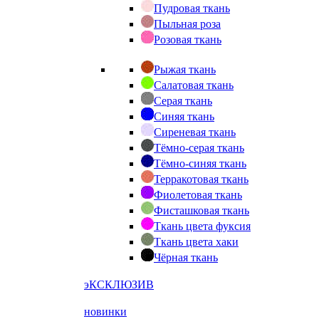
Пудровая ткань
Пыльная роза
Розовая ткань
Рыжая ткань
Салатовая ткань
Серая ткань
Синяя ткань
Сиреневая ткань
Тёмно-серая ткань
Тёмно-синяя ткань
Терракотовая ткань
Фиолетовая ткань
Фисташковая ткань
Ткань цвета фуксия
Ткань цвета хаки
Чёрная ткань
эКСКЛЮЗИВ
новинки