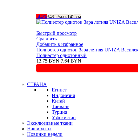
-44%
349 г/м.п.
145 см
Быстрый просмотр
Сравнить
Добавить в избранное
Полиэстeр однотон Зара летняя UNIZA Василек
Полиэстер однотонный
Первоначальная
Текущая
13.75
BYN
7.64
BYN
цена
цена:
составляла
7.64 BYN.
13.75 BYN.
СТРАНА
Египет
Индонезия
Китай
Тайвань
Турция
Узбекистан
Эксклюзивные ткани
Наши хиты
Новинки недели