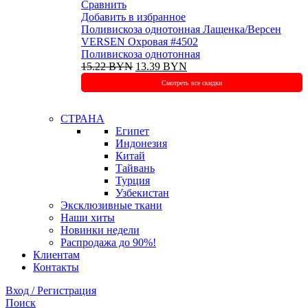
Сравнить
Добавить в избранное
Поливискоза однотонная Лащенка/Версен
VERSEN Охровая #4502
Поливискоза однотонная
Первоначальная
Текущая
15.22
BYN
13.39
BYN
цена
цена:
Смотреть все скидки
составляла
13.39 BYN.
15.22 BYN.
СТРАНА
Египет
Индонезия
Китай
Тайвань
Турция
Узбекистан
Эксклюзивные ткани
Наши хиты
Новинки недели
Распродажа до 90%!
Клиентам
Контакты
Вход / Регистрация
Поиск