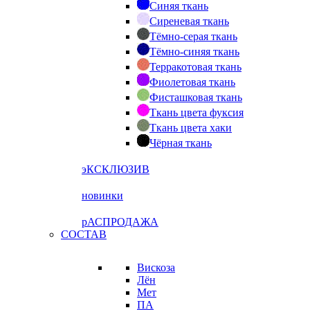
Синяя ткань
Сиреневая ткань
Тёмно-серая ткань
Тёмно-синяя ткань
Терракотовая ткань
Фиолетовая ткань
Фисташковая ткань
Ткань цвета фуксия
Ткань цвета хаки
Чёрная ткань
эКСКЛЮЗИВ
новинки
рАСПРОДАЖА
СОСТАВ
Вискоза
Лён
Мет
ПА