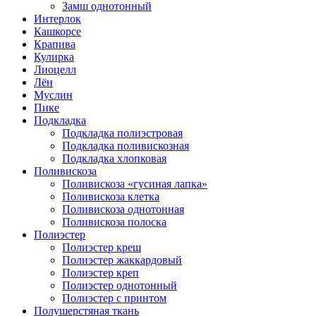
Замш однотонный
Интерлок
Кашкорсе
Крапива
Кулирка
Лиоцелл
Лён
Муслин
Пике
Подкладка
Подкладка полиэстровая
Подкладка поливискозная
Подкладка хлопковая
Поливискоза
Поливискоза «гусиная лапка»
Поливискоза клетка
Поливискоза однотонная
Поливискоза полоска
Полиэстер
Полиэстeр креш
Полиэстер жаккардовый
Полиэстер креп
Полиэстер однотонный
Полиэстер с принтом
Полушерстяная ткань