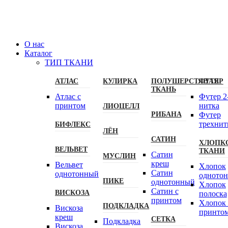
О нас
Каталог
ТИП ТКАНИ
АТЛАС
КУЛИРКА
ПОЛУШЕРСТЯНАЯ
ФУТЕР
ТКАНЬ
Атлас с
Футер 2
принтом
нитка
ЛИОЦЕЛЛ
РИБАНА
Футер
трехнит
БИФЛЕКС
ЛЁН
САТИН
ХЛОПК
ВЕЛЬВЕТ
ТКАНИ
Сатин
МУСЛИН
креш
Вельвет
Хлопок
Сатин
однотонный
одното
ПИКЕ
однотонный
Хлопок
Сатин с
ВИСКОЗА
полоска
принтом
Хлопок 
ПОДКЛАДКА
Вискоза
принто
креш
СЕТКА
Подкладка
Вискоза