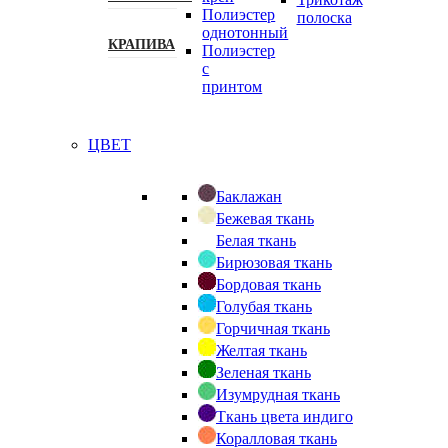
Полиэстер
полоска
однотонный
КРАПИВА
Полиэстер
с
принтом
ЦВЕТ
Баклажан
Бежевая ткань
Белая ткань
Бирюзовая ткань
Бордовая ткань
Голубая ткань
Горчичная ткань
Желтая ткань
Зеленая ткань
Изумрудная ткань
Ткань цвета индиго
Коралловая ткань