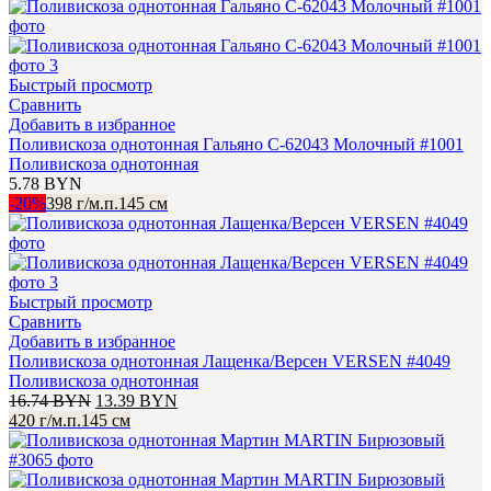
Быстрый просмотр
Сравнить
Добавить в избранное
Поливискоза однотонная Гальяно C-62043 Молочный #1001
Поливискоза однотонная
5.78
BYN
-20%
398 г/м.п.
145 см
Быстрый просмотр
Сравнить
Добавить в избранное
Поливискоза однотонная Лащенка/Версен VERSEN #4049
Поливискоза однотонная
Первоначальная
Текущая
16.74
BYN
13.39
BYN
цена
цена:
420 г/м.п.
145 см
составляла
13.39 BYN.
16.74 BYN.