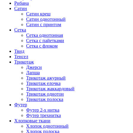
Рибана
Сатин
Сатин креш
Сатин однотонный
Сатин с принтом
Сетка
Сетка однотонная
Сетка с пайетками
Сетка с флоком
Твид
Тенсел
Трикотаж
Джерси
Лапша
Трикотаж ажурный
Трикотаж елочка
Трикотаж жаккардовый
Трикотаж однотон
Трикотаж полоска
Футер
Футер 2-х нитка
Футер трехнитка
Хлопковые ткани
Хлопок однотонный
Хлопок полоска