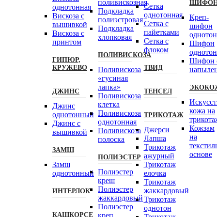
поливискозная
ШИФО
Сетка
однотонная
Подкладка
однотонная
Вискоза с
Креп-
полиэстровая
Сетка с
вышивкой
шифон
Подкладка
пайетками
Вискоза с
одното
хлопковая
Сетка с
принтом
Шифон
флоком
одното
ПОЛИВИСКОЗА
ГИПЮР,
Шифон 
КРУЖЕВО
ТВИД
Поливискоза
напыле
«гусиная
лапка»
ЭКОКО
ДЖИНС
ТЕНСЕЛ
Поливискоза
Искусст
клетка
Джинс
кожа на
Поливискоза
однотонный
ТРИКОТАЖ
трикота
однотонная
Джинс с
Кожзам
Джерси
Поливискоза
вышивкой
на
Лапша
полоска
текстил
Трикотаж
ЗАМШ
основе
ажурный
ПОЛИЭСТЕР
Замш
Трикотаж
Полиэстeр
однотонный
елочка
креш
Трикотаж
Полиэстер
жаккардовый
ИНТЕРЛОК
жаккардовый
Трикотаж
Полиэстер
однотон
КАШКОРСЕ
креп
Трикотаж