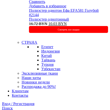
Сравнить
Добавить в избранное
Полиэстeр однотон Ефа EFA581 Голубой
#2144
Полиэстер однотонный
Первоначальная
Текущая
16.72
BYN
10.03
BYN
цена
цена:
Смотреть все скидки
составляла
10.03 BYN.
16.72 BYN.
СТРАНА
Египет
Индонезия
Китай
Тайвань
Турция
Узбекистан
Эксклюзивные ткани
Наши хиты
Новинки недели
Распродажа до 90%!
Клиентам
Контакты
Вход / Регистрация
Поиск