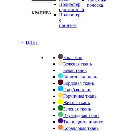
Полиэстер
полоска
однотонный
КРАПИВА
Полиэстер
с
принтом
ЦВЕТ
Баклажан
Бежевая ткань
Белая ткань
Бирюзовая ткань
Бордовая ткань
Голубая ткань
Горчичная ткань
Желтая ткань
Зеленая ткань
Изумрудная ткань
Ткань цвета индиго
Коралловая ткань