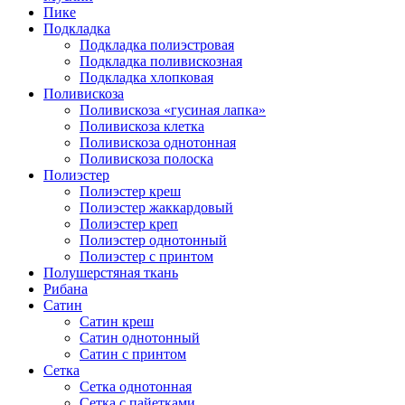
Пике
Подкладка
Подкладка полиэстровая
Подкладка поливискозная
Подкладка хлопковая
Поливискоза
Поливискоза «гусиная лапка»
Поливискоза клетка
Поливискоза однотонная
Поливискоза полоска
Полиэстер
Полиэстeр креш
Полиэстер жаккардовый
Полиэстер креп
Полиэстер однотонный
Полиэстер с принтом
Полушерстяная ткань
Рибана
Сатин
Сатин креш
Сатин однотонный
Сатин с принтом
Сетка
Сетка однотонная
Сетка с пайетками