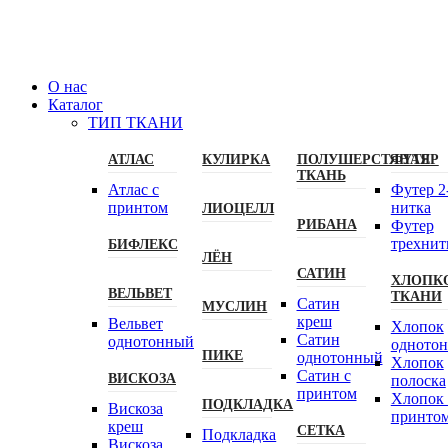
О нас
Каталог
ТИП ТКАНИ
АТЛАС
КУЛИРКА
ПОЛУШЕРСТЯНАЯ
ФУТЕР
ТКАНЬ
Атлас с
Футер 2
принтом
нитка
ЛИОЦЕЛЛ
РИБАНА
Футер
трехнит
БИФЛЕКС
ЛЁН
САТИН
ХЛОПК
ВЕЛЬВЕТ
ТКАНИ
Сатин
МУСЛИН
креш
Вельвет
Хлопок
Сатин
однотонный
одното
ПИКЕ
однотонный
Хлопок
Сатин с
ВИСКОЗА
полоска
принтом
Хлопок 
ПОДКЛАДКА
Вискоза
принто
креш
СЕТКА
Подкладка
Вискоза