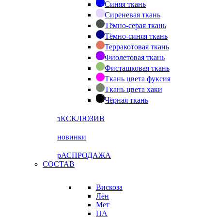
Синяя ткань
Сиреневая ткань
Тёмно-серая ткань
Тёмно-синяя ткань
Терракотовая ткань
Фиолетовая ткань
Фисташковая ткань
Ткань цвета фуксия
Ткань цвета хаки
Чёрная ткань
эКСКЛЮЗИВ
новинки
рАСПРОДАЖА
СОСТАВ
Вискоза
Лён
Мет
ПА