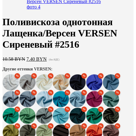
Поливискоза однотонная
Лащенка/Версен VERSEN
Сиреневый #2516
Первоначальная
Текущая
10.58
BYN
7.40
BYN
(без НДС)
цена
цена:
Другие оттенки VERSEN:
составляла
7.40 BYN.
10.58 BYN.