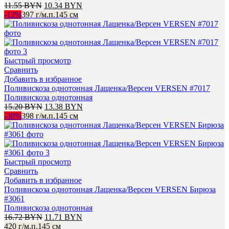
Первоначальная
Текущая
11.55
BYN
10.34
BYN
цена
цена:
-12%
397 г/м.п.
145 см
составляла
10.34 BYN.
11.55 BYN.
Быстрый просмотр
Сравнить
Добавить в избранное
Поливискоза однотонная Лащенка/Версен VERSEN #7017
Поливискоза однотонная
Первоначальная
Текущая
15.20
BYN
13.38
BYN
цена
цена:
-30%
398 г/м.п.
145 см
составляла
13.38 BYN.
15.20 BYN.
Быстрый просмотр
Сравнить
Добавить в избранное
Поливискоза однотонная Лащенка/Версен VERSEN Бирюза
#3061
Поливискоза однотонная
Первоначальная
Текущая
16.72
BYN
11.71
BYN
цена
цена:
420 г/м.п.
145 см