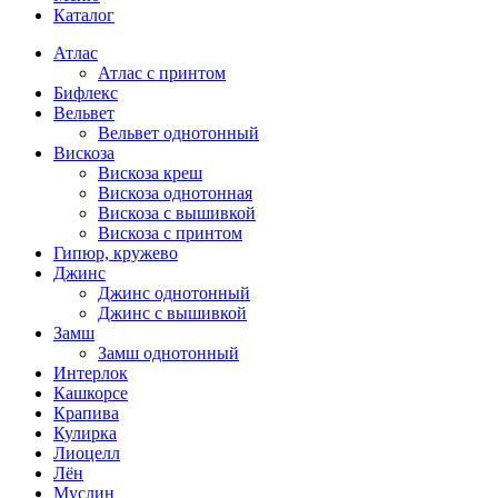
Каталог
Атлас
Атлас с принтом
Бифлекс
Вельвет
Вельвет однотонный
Вискоза
Вискоза креш
Вискоза однотонная
Вискоза с вышивкой
Вискоза с принтом
Гипюр, кружево
Джинс
Джинс однотонный
Джинс с вышивкой
Замш
Замш однотонный
Интерлок
Кашкорсе
Крапива
Кулирка
Лиоцелл
Лён
Муслин