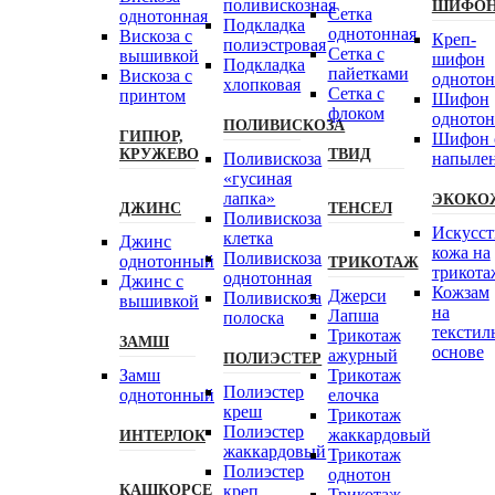
поливискозная
ШИФО
Сетка
однотонная
Подкладка
однотонная
Вискоза с
Креп-
полиэстровая
Сетка с
вышивкой
шифон
Подкладка
пайетками
Вискоза с
одното
хлопковая
Сетка с
принтом
Шифон
флоком
одното
ПОЛИВИСКОЗА
ГИПЮР,
Шифон 
КРУЖЕВО
ТВИД
Поливискоза
напыле
«гусиная
лапка»
ЭКОКО
ДЖИНС
ТЕНСЕЛ
Поливискоза
Искусст
клетка
Джинс
кожа на
Поливискоза
однотонный
ТРИКОТАЖ
трикота
однотонная
Джинс с
Кожзам
Джерси
Поливискоза
вышивкой
на
Лапша
полоска
текстил
Трикотаж
ЗАМШ
основе
ажурный
ПОЛИЭСТЕР
Замш
Трикотаж
Полиэстeр
однотонный
елочка
креш
Трикотаж
Полиэстер
жаккардовый
ИНТЕРЛОК
жаккардовый
Трикотаж
Полиэстер
однотон
КАШКОРСЕ
креп
Трикотаж