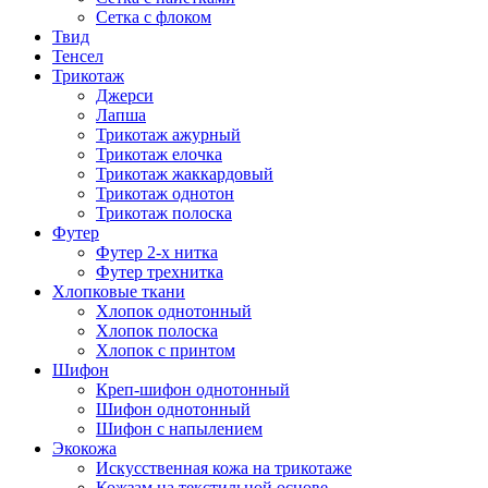
Сетка с флоком
Твид
Тенсел
Трикотаж
Джерси
Лапша
Трикотаж ажурный
Трикотаж елочка
Трикотаж жаккардовый
Трикотаж однотон
Трикотаж полоска
Футер
Футер 2-х нитка
Футер трехнитка
Хлопковые ткани
Хлопок однотонный
Хлопок полоска
Хлопок с принтом
Шифон
Креп-шифон однотонный
Шифон однотонный
Шифон с напылением
Экокожа
Искусственная кожа на трикотаже
Кожзам на текстильной основе