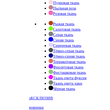
Пудровая ткань
Пыльная роза
Розовая ткань
Рыжая ткань
Салатовая ткань
Серая ткань
Синяя ткань
Сиреневая ткань
Тёмно-серая ткань
Тёмно-синяя ткань
Терракотовая ткань
Фиолетовая ткань
Фисташковая ткань
Ткань цвета фуксия
Ткань цвета хаки
Чёрная ткань
эКСКЛЮЗИВ
новинки