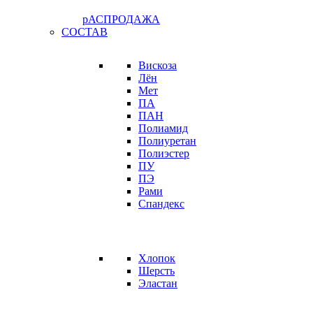
рАСПРОДАЖА
СОСТАВ
Вискоза
Лён
Мет
ПА
ПАН
Полиамид
Полиуретан
Полиэстер
ПУ
ПЭ
Рами
Спандекс
Хлопок
Шерсть
Эластан