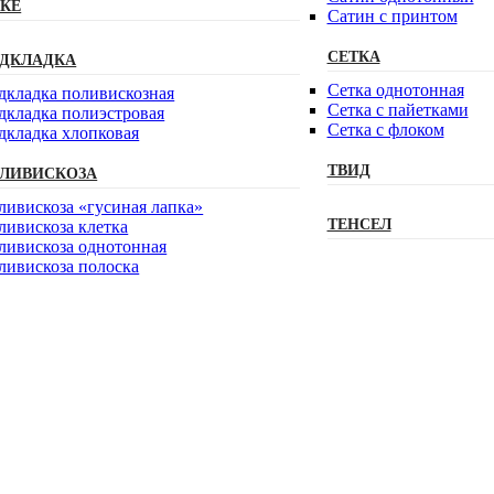
КЕ
Сатин с принтом
СЕТКА
ДКЛАДКА
Сетка однотонная
дкладка поливискозная
Сетка с пайетками
дкладка полиэстровая
Сетка с флоком
дкладка хлопковая
ТВИД
ЛИВИСКОЗА
ливискоза «гусиная лапка»
ТЕНСЕЛ
ливискоза клетка
ливискоза однотонная
ливискоза полоска