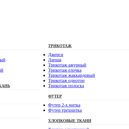
ТРИКОТАЖ
Джерси
вый
Лапша
Трикотаж ажурный
ый
Трикотаж елочка
Трикотаж жаккардовый
Трикотаж однотон
Трикотаж полоска
КАНЬ
ФУТЕР
Футер 2-х нитка
Футер трехнитка
ХЛОПКОВЫЕ ТКАНИ