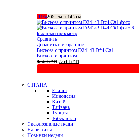
-11%
206 г/м.п.
145 см
Быстрый просмотр
Сравнить
Добавить в избранное
Вискоза с принтом D24143 D#4 C#1
Вискоза с принтом
Первоначальная
Текущая
8.56
BYN
7.64
BYN
цена
цена:
составляла
7.64 BYN.
8.56 BYN.
СТРАНА
Египет
Индонезия
Китай
Тайвань
Турция
Узбекистан
Эксклюзивные ткани
Наши хиты
Новинки недели