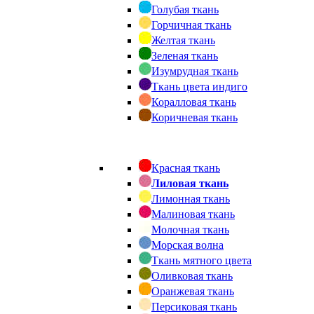
Голубая ткань
Горчичная ткань
Желтая ткань
Зеленая ткань
Изумрудная ткань
Ткань цвета индиго
Коралловая ткань
Коричневая ткань
Красная ткань
Лиловая ткань
Лимонная ткань
Малиновая ткань
Молочная ткань
Морская волна
Ткань мятного цвета
Оливковая ткань
Оранжевая ткань
Персиковая ткань