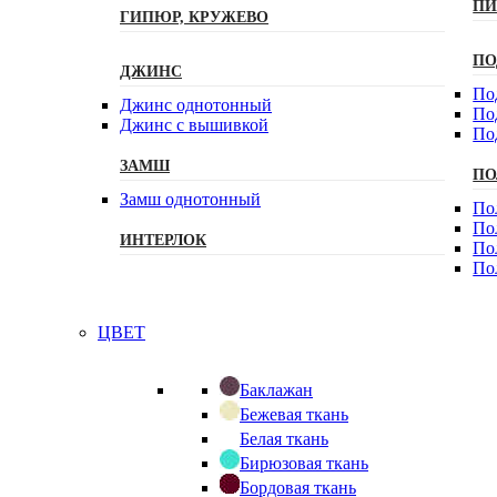
ПИ
ГИПЮР, КРУЖЕВО
ПО
ДЖИНС
По
Джинс однотонный
По
Джинс с вышивкой
По
ЗАМШ
ПО
Замш однотонный
По
По
ИНТЕРЛОК
По
По
ЦВЕТ
Баклажан
Бежевая ткань
Белая ткань
Бирюзовая ткань
Бордовая ткань