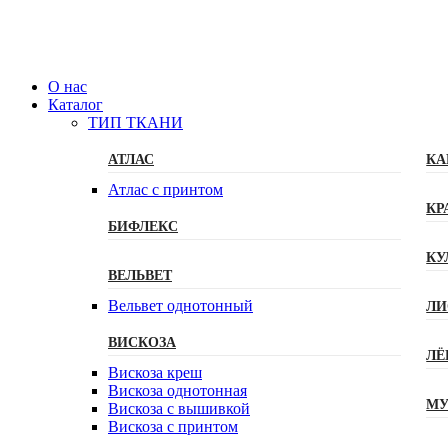
О нас
Каталог
ТИП ТКАНИ
АТЛАС
КА
Атлас с принтом
КР
БИФЛЕКС
КУ
ВЕЛЬВЕТ
Вельвет однотонный
ЛИ
ВИСКОЗА
ЛЁ
Вискоза креш
Вискоза однотонная
МУ
Вискоза с вышивкой
Вискоза с принтом