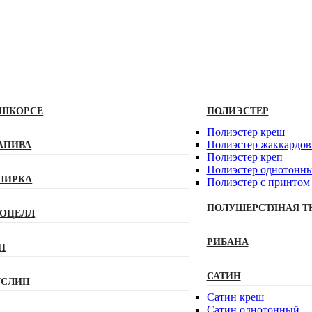
ШКОРСЕ
ПОЛИЭСТЕР
Полиэстeр креш
Полиэстер жаккардо
АПИВА
Полиэстер креп
Полиэстер однотонн
ЛИРКА
Полиэстер с принтом
ПОЛУШЕРСТЯНАЯ Т
ОЦЕЛЛ
РИБАНА
Н
САТИН
СЛИН
Сатин креш
Сатин однотонный