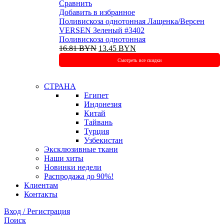
Сравнить
Добавить в избранное
Поливискоза однотонная Лащенка/Версен
VERSEN Зеленый #3402
Поливискоза однотонная
Первоначальная
Текущая
16.81
BYN
13.45
BYN
цена
цена:
Смотреть все скидки
составляла
13.45 BYN.
16.81 BYN.
СТРАНА
Египет
Индонезия
Китай
Тайвань
Турция
Узбекистан
Эксклюзивные ткани
Наши хиты
Новинки недели
Распродажа до 90%!
Клиентам
Контакты
Вход / Регистрация
Поиск