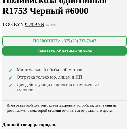
R1753 Черный #6000
Первоначальная
Текущая
13.83
BYN
9.29
BYN
(без НДС)
цена
цена:
составляла
9.29 BYN.
13.83 BYN.
ПОЗВОНИТЬ:
+375 (29) 737-70-07
Заказать обратный звонок
Минимальный объём - 50 метров
Отгрузка только юр. лицам и ИП
Для действующих клиентов возможен заказ
купонов
Из-за различной цветопередачи цифровых устройств, цвет ткани на
фото, может в некоторой степени отличаться от реального цвета.
Данный товар распродан.