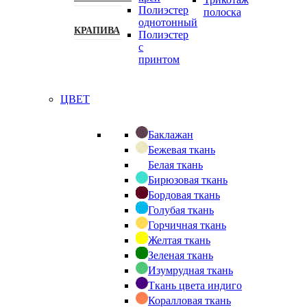
Полиэстер
полоска
однотонный
КРАПИВА
Полиэстер
с
принтом
ЦВЕТ
Баклажан
Бежевая ткань
Белая ткань
Бирюзовая ткань
Бордовая ткань
Голубая ткань
Горчичная ткань
Желтая ткань
Зеленая ткань
Изумрудная ткань
Ткань цвета индиго
Коралловая ткань