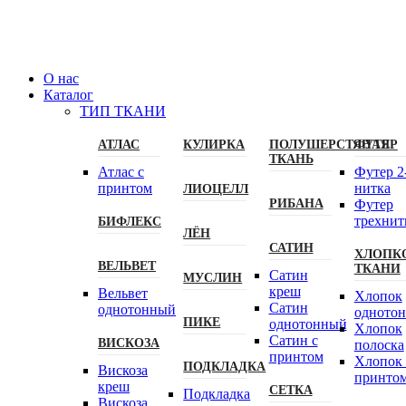
О нас
Каталог
ТИП ТКАНИ
АТЛАС
КУЛИРКА
ПОЛУШЕРСТЯНАЯ
ФУТЕР
ТКАНЬ
Атлас с
Футер 2
принтом
нитка
ЛИОЦЕЛЛ
РИБАНА
Футер
трехнит
БИФЛЕКС
ЛЁН
САТИН
ХЛОПК
ВЕЛЬВЕТ
ТКАНИ
Сатин
МУСЛИН
креш
Вельвет
Хлопок
Сатин
однотонный
одното
ПИКЕ
однотонный
Хлопок
Сатин с
ВИСКОЗА
полоска
принтом
Хлопок 
ПОДКЛАДКА
Вискоза
принто
креш
СЕТКА
Подкладка
Вискоза