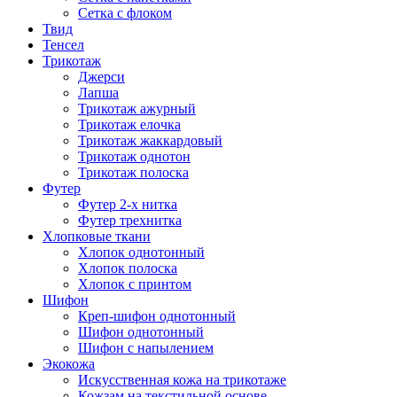
Сетка с флоком
Твид
Тенсел
Трикотаж
Джерси
Лапша
Трикотаж ажурный
Трикотаж елочка
Трикотаж жаккардовый
Трикотаж однотон
Трикотаж полоска
Футер
Футер 2-х нитка
Футер трехнитка
Хлопковые ткани
Хлопок однотонный
Хлопок полоска
Хлопок с принтом
Шифон
Креп-шифон однотонный
Шифон однотонный
Шифон с напылением
Экокожа
Искусственная кожа на трикотаже
Кожзам на текстильной основе