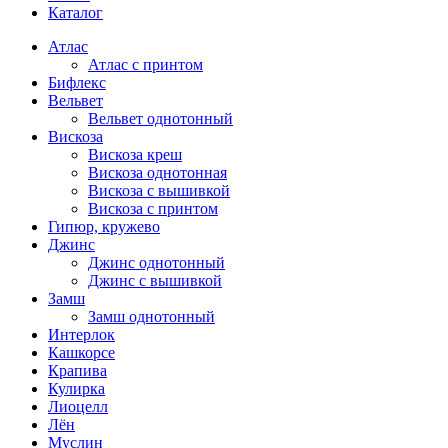
Каталог
Атлас
Атлас с принтом
Бифлекс
Вельвет
Вельвет однотонный
Вискоза
Вискоза креш
Вискоза однотонная
Вискоза с вышивкой
Вискоза с принтом
Гипюр, кружево
Джинс
Джинс однотонный
Джинс с вышивкой
Замш
Замш однотонный
Интерлок
Кашкорсе
Крапива
Кулирка
Лиоцелл
Лён
Муслин