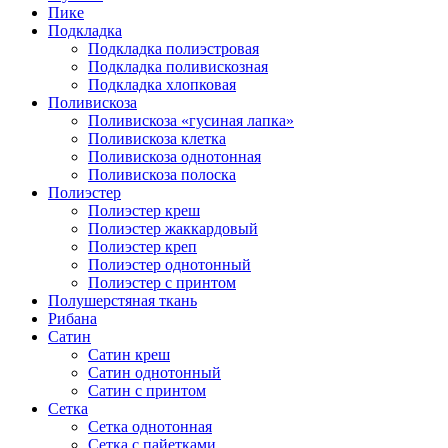
Пике
Подкладка
Подкладка полиэстровая
Подкладка поливискозная
Подкладка хлопковая
Поливискоза
Поливискоза «гусиная лапка»
Поливискоза клетка
Поливискоза однотонная
Поливискоза полоска
Полиэстер
Полиэстeр креш
Полиэстер жаккардовый
Полиэстер креп
Полиэстер однотонный
Полиэстер с принтом
Полушерстяная ткань
Рибана
Сатин
Сатин креш
Сатин однотонный
Сатин с принтом
Сетка
Сетка однотонная
Сетка с пайетками