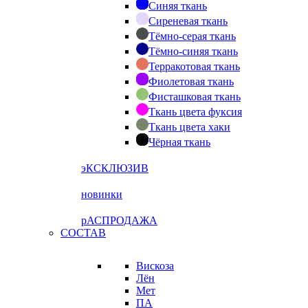
Синяя ткань
Сиреневая ткань
Тёмно-серая ткань
Тёмно-синяя ткань
Терракотовая ткань
Фиолетовая ткань
Фисташковая ткань
Ткань цвета фуксия
Ткань цвета хаки
Чёрная ткань
эКСКЛЮЗИВ
новинки
рАСПРОДАЖА
СОСТАВ
Вискоза
Лён
Мет
ПА