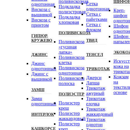
поливискозная
ШИФО
Сетка
однотонная
Подкладка
однотонная
Вискоза с
Креп-
полиэстровая
Сетка с
вышивкой
шифон
Подкладка
пайетками
Вискоза с
одното
хлопковая
Сетка с
принтом
Шифон
флоком
одното
ПОЛИВИСКОЗА
ГИПЮР,
Шифон 
КРУЖЕВО
ТВИД
Поливискоза
напыле
«гусиная
лапка»
ЭКОКО
ДЖИНС
ТЕНСЕЛ
Поливискоза
Искусст
клетка
Джинс
кожа на
Поливискоза
однотонный
ТРИКОТАЖ
трикота
однотонная
Джинс с
Кожзам
Джерси
Поливискоза
вышивкой
на
Лапша
полоска
текстил
Трикотаж
ЗАМШ
основе
ажурный
ПОЛИЭСТЕР
Замш
Трикотаж
Полиэстeр
однотонный
елочка
креш
Трикотаж
Полиэстер
жаккардовый
ИНТЕРЛОК
жаккардовый
Трикотаж
Полиэстер
однотон
КАШКОРСЕ
креп
Трикотаж