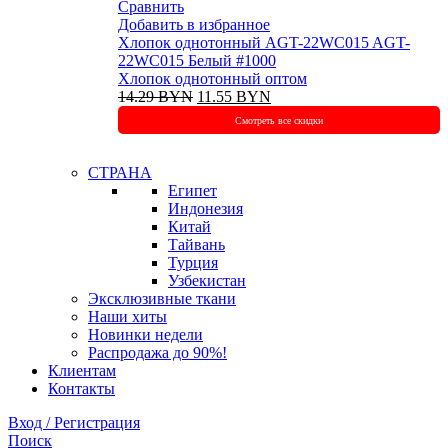
Сравнить
Добавить в избранное
Хлопок однотонный AGT-22WC015 AGT-
22WC015 Белый #1000
Хлопок однотонный оптом
Первоначальная
Текущая
14.29
BYN
11.55
BYN
цена
цена:
Смотреть все скидки
составляла
11.55 BYN.
14.29 BYN.
СТРАНА
Египет
Индонезия
Китай
Тайвань
Турция
Узбекистан
Эксклюзивные ткани
Наши хиты
Новинки недели
Распродажа до 90%!
Клиентам
Контакты
Вход / Регистрация
Поиск