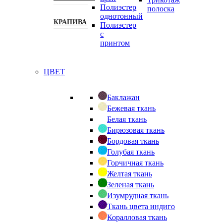
Полиэстер
полоска
однотонный
КРАПИВА
Полиэстер
с
принтом
ЦВЕТ
Баклажан
Бежевая ткань
Белая ткань
Бирюзовая ткань
Бордовая ткань
Голубая ткань
Горчичная ткань
Желтая ткань
Зеленая ткань
Изумрудная ткань
Ткань цвета индиго
Коралловая ткань