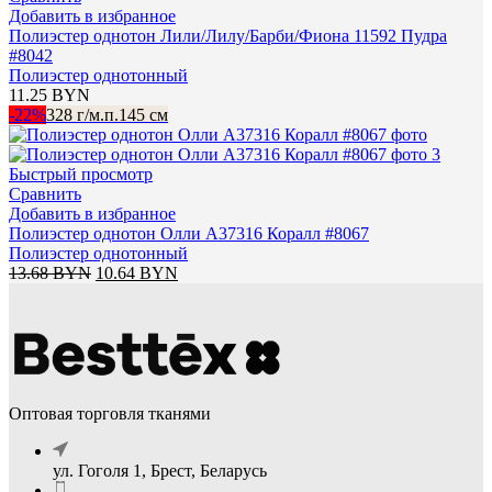
Добавить в избранное
Полиэстeр однотон Лили/Лилу/Барби/Фиона 11592 Пудра
#8042
Полиэстер однотонный
11.25
BYN
-22%
328 г/м.п.
145 см
Быстрый просмотр
Сравнить
Добавить в избранное
Полиэстeр однотон Олли A37316 Коралл #8067
Полиэстер однотонный
Первоначальная
Текущая
13.68
BYN
10.64
BYN
цена
цена:
составляла
10.64 BYN.
13.68 BYN.
Оптовая торговля тканями
ул. Гоголя 1, Брест, Беларусь