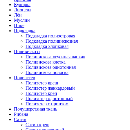
Кулирка
Лиоцелл
Лён
Муслин
Пике
Подкладка
Подкладка полиэстровая
Подкладка поливискозная
Подкладка хлопковая
Поливискоза
Поливискоза «гусиная лапка»
Поливискоза клетка
Поливискоза однотонная
Поливискоза полоска
Полиэстер
Полиэстeр креш
Полиэстер жаккардовый
Полиэстер креп
Полиэстер однотонный
Полиэстер с принтом
Полушерстяная ткань
Рибана
Сатин
Сатин креш
Сатин однотонный