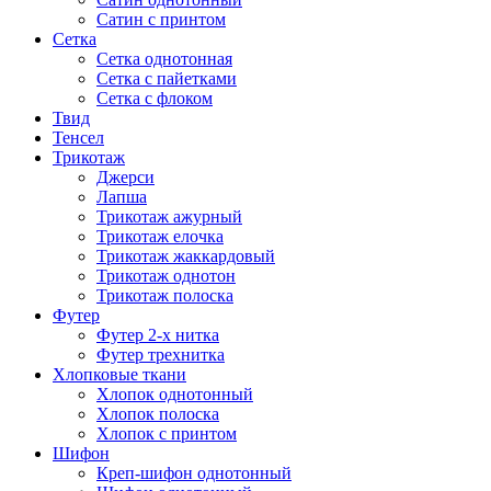
Сатин с принтом
Сетка
Сетка однотонная
Сетка с пайетками
Сетка с флоком
Твид
Тенсел
Трикотаж
Джерси
Лапша
Трикотаж ажурный
Трикотаж елочка
Трикотаж жаккардовый
Трикотаж однотон
Трикотаж полоска
Футер
Футер 2-х нитка
Футер трехнитка
Хлопковые ткани
Хлопок однотонный
Хлопок полоска
Хлопок с принтом
Шифон
Креп-шифон однотонный