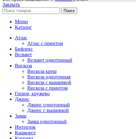
Закрыть
Поиск
Меню
Каталог
Атлас
Атлас с принтом
Бифлекс
Вельвет
Вельвет однотонный
Вискоза
Вискоза креш
Вискоза однотонная
Вискоза с вышивкой
Вискоза с принтом
Гипюр, кружево
Джинс
Джинс однотонный
Джинс с вышивкой
Замш
Замш однотонный
Интерлок
Кашкорсе
Крапива