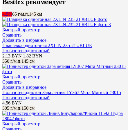
Besttex рекомендует
-15%
65 г/м.п.
145 см
Быстрый просмотр
Сравнить
Добавить в избранное
Плащевка однотонная 2XL-N-235-21 #BLUE
Полиэстер однотонный
Первоначальная
Текущая
2.13
BYN
1.82
BYN
цена
цена:
350 г/м.п.
145 см
составляла
1.82 BYN.
2.13 BYN.
Быстрый просмотр
Сравнить
Добавить в избранное
Полиэстeр однотон Зара летняя LY367 Мята Мятный #3015
Полиэстер однотонный
4.56
BYN
305 г/м.п.
150 см
Быстрый просмотр
Сравнить