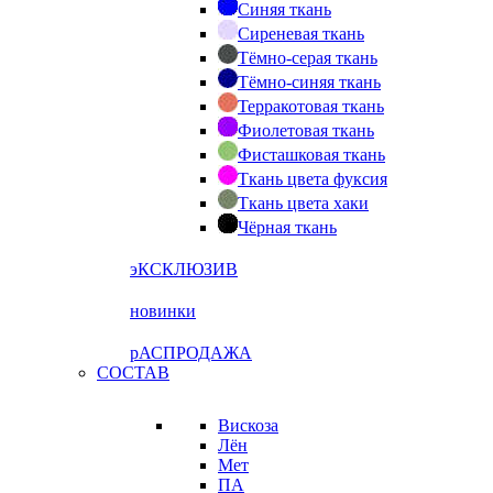
Синяя ткань
Сиреневая ткань
Тёмно-серая ткань
Тёмно-синяя ткань
Терракотовая ткань
Фиолетовая ткань
Фисташковая ткань
Ткань цвета фуксия
Ткань цвета хаки
Чёрная ткань
эКСКЛЮЗИВ
новинки
рАСПРОДАЖА
СОСТАВ
Вискоза
Лён
Мет
ПА