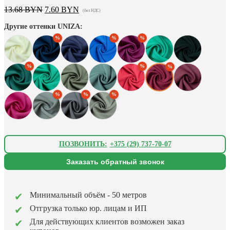
Первоначальная
Текущая
13.68
BYN
7.60
BYN
(без НДС)
цена
цена:
Другие оттенки UNIZA:
составляла
7.60 BYN.
13.68 BYN.
ПОЗВОНИТЬ:
+375 (29) 737-70-07
Заказать обратный звонок
Минимальный объём - 50 метров
Отгрузка только юр. лицам и ИП
Для действующих клиентов возможен заказ