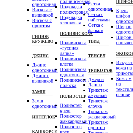
поливискозная
ШИФО
Сетка
однотонная
Подкладка
однотонная
Вискоза с
Креп-
полиэстровая
Сетка с
вышивкой
шифон
Подкладка
пайетками
Вискоза с
одното
хлопковая
Сетка с
принтом
Шифон
флоком
одното
ПОЛИВИСКОЗА
ГИПЮР,
Шифон 
КРУЖЕВО
ТВИД
Поливискоза
напыле
«гусиная
лапка»
ЭКОКО
ДЖИНС
ТЕНСЕЛ
Поливискоза
Искусст
клетка
Джинс
кожа на
Поливискоза
однотонный
ТРИКОТАЖ
трикота
однотонная
Джинс с
Кожзам
Джерси
Поливискоза
вышивкой
на
Лапша
полоска
текстил
Трикотаж
ЗАМШ
основе
ажурный
ПОЛИЭСТЕР
Замш
Трикотаж
Полиэстeр
однотонный
елочка
креш
Трикотаж
Полиэстер
жаккардовый
ИНТЕРЛОК
жаккардовый
Трикотаж
Полиэстер
однотон
КАШКОРСЕ
креп
Трикотаж