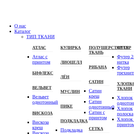
О нас
Каталог
ТИП ТКАНИ
АТЛАС
КУЛИРКА
ПОЛУШЕРСТЯНАЯ
ФУТЕР
ТКАНЬ
Атлас с
Футер 2
принтом
нитка
ЛИОЦЕЛЛ
РИБАНА
Футер
трехнит
БИФЛЕКС
ЛЁН
САТИН
ХЛОПК
ВЕЛЬВЕТ
ТКАНИ
Сатин
МУСЛИН
креш
Вельвет
Хлопок
Сатин
однотонный
одното
ПИКЕ
однотонный
Хлопок
Сатин с
ВИСКОЗА
полоска
принтом
Хлопок 
ПОДКЛАДКА
Вискоза
принто
креш
СЕТКА
Подкладка
Вискоза