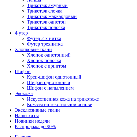
Трикотаж ажурный
Трикотаж елочка
Трикотаж жаккардовый
Трикотаж однотон
Трикотаж полоска
Футер
Футер 2-х нитка
Футер трехнитка
Хлопковые ткани
Хлопок однотонный
Хлопок полоска
Хлопок с принтом
Шифон
Креп-шифон однотонный
Шифон однотонный
Шифон с напылением
Экокожа
Искусственная кожа на трикотаже
Кожзам на текстильной основе
Эксклюзивные ткани
Наши хиты
Новинки недели
Распродажа до 90%
Главная