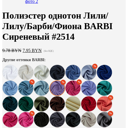
Полиэстeр однотон Лили/
Лилу/Барби/Фиона BARBI
Сиреневый #2514
Первоначальная
Текущая
9.78
BYN
7.95
BYN
(без НДС)
цена
цена:
Другие оттенки BARBI:
составляла
7.95 BYN.
9.78 BYN.