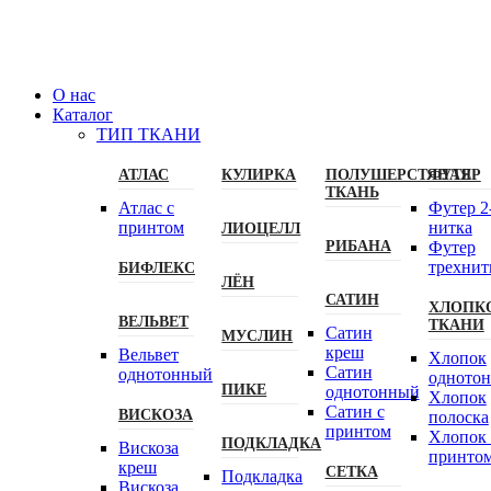
О нас
Каталог
ТИП ТКАНИ
АТЛАС
КУЛИРКА
ПОЛУШЕРСТЯНАЯ
ФУТЕР
ТКАНЬ
Атлас с
Футер 2
принтом
нитка
ЛИОЦЕЛЛ
РИБАНА
Футер
трехнит
БИФЛЕКС
ЛЁН
САТИН
ХЛОПК
ВЕЛЬВЕТ
ТКАНИ
Сатин
МУСЛИН
креш
Вельвет
Хлопок
Сатин
однотонный
одното
ПИКЕ
однотонный
Хлопок
Сатин с
ВИСКОЗА
полоска
принтом
Хлопок 
ПОДКЛАДКА
Вискоза
принто
креш
СЕТКА
Подкладка
Вискоза