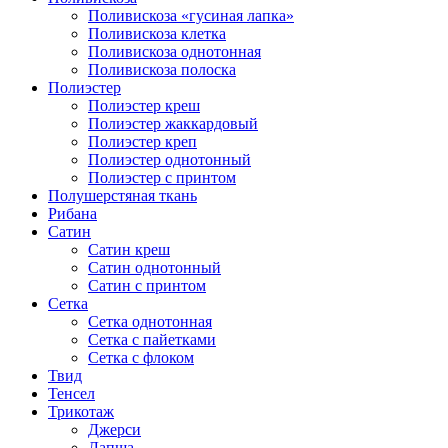
Поливискоза «гусиная лапка»
Поливискоза клетка
Поливискоза однотонная
Поливискоза полоска
Полиэстер
Полиэстeр креш
Полиэстер жаккардовый
Полиэстер креп
Полиэстер однотонный
Полиэстер с принтом
Полушерстяная ткань
Рибана
Сатин
Сатин креш
Сатин однотонный
Сатин с принтом
Сетка
Сетка однотонная
Сетка с пайетками
Сетка с флоком
Твид
Тенсел
Трикотаж
Джерси
Лапша