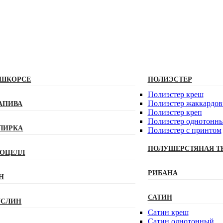
ШКОРСЕ
ПОЛИЭСТЕР
Полиэстeр креш
Полиэстер жаккардо
АПИВА
Полиэстер креп
Полиэстер однотонн
ЛИРКА
Полиэстер с принтом
ПОЛУШЕРСТЯНАЯ Т
ОЦЕЛЛ
РИБАНА
Н
САТИН
СЛИН
Сатин креш
Сатин однотонный