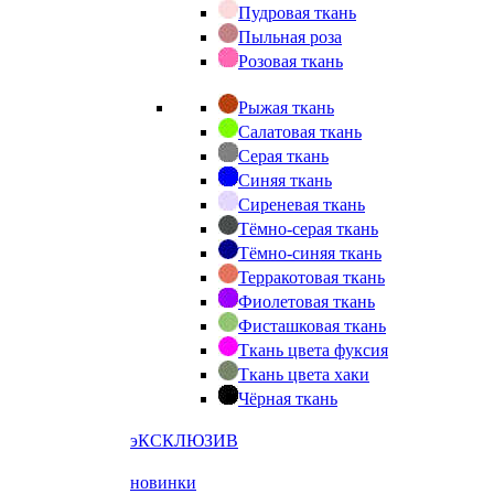
Пудровая ткань
Пыльная роза
Розовая ткань
Рыжая ткань
Салатовая ткань
Серая ткань
Синяя ткань
Сиреневая ткань
Тёмно-серая ткань
Тёмно-синяя ткань
Терракотовая ткань
Фиолетовая ткань
Фисташковая ткань
Ткань цвета фуксия
Ткань цвета хаки
Чёрная ткань
эКСКЛЮЗИВ
новинки