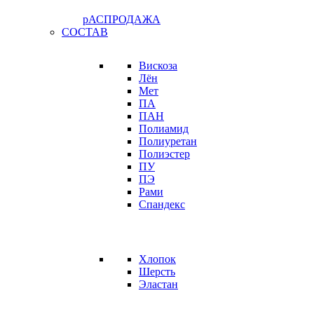
рАСПРОДАЖА
СОСТАВ
Вискоза
Лён
Мет
ПА
ПАН
Полиамид
Полиуретан
Полиэстер
ПУ
ПЭ
Рами
Спандекс
Хлопок
Шерсть
Эластан