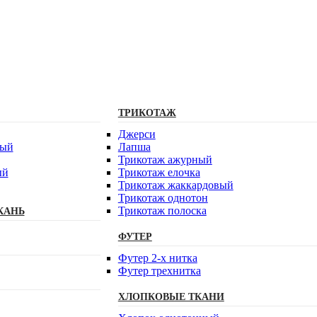
ТРИКОТАЖ
Джерси
вый
Лапша
Трикотаж ажурный
ый
Трикотаж елочка
Трикотаж жаккардовый
Трикотаж однотон
Трикотаж полоска
КАНЬ
ФУТЕР
Футер 2-х нитка
Футер трехнитка
ХЛОПКОВЫЕ ТКАНИ