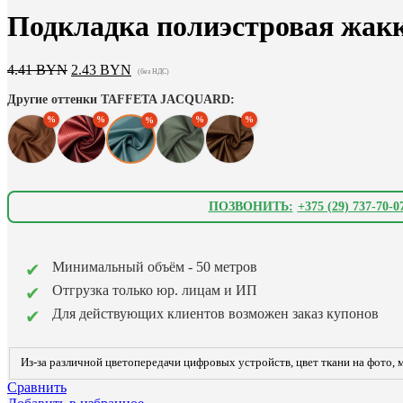
Подкладка полиэстровая жа
Первоначальная
Текущая
4.41
BYN
2.43
BYN
(без НДС)
цена
цена:
Другие оттенки TAFFETA JACQUARD:
составляла
2.43 BYN.
4.41 BYN.
ПОЗВОНИТЬ:
+375 (29) 737-70-0
Минимальный объём - 50 метров
Отгрузка только юр. лицам и ИП
Для действующих клиентов возможен заказ купонов
Из-за различной цветопередачи цифровых устройств, цвет ткани на фото, м
Сравнить