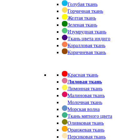
Голубая ткань
Горчичная ткань
Желтая ткань
Зеленая ткань
Изумрудная ткань
Ткань цвета индиго
Коралловая ткань
Коричневая ткань
Красная ткань
Лиловая ткань
Лимонная ткань
Малиновая ткань
Молочная ткань
Морская волна
Ткань мятного цвета
Оливковая ткань
Оранжевая ткань
Персиковая ткань