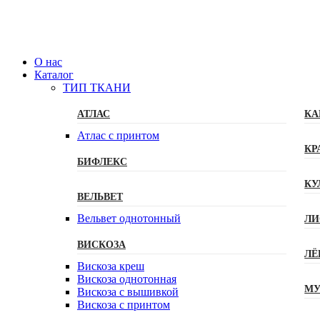
О нас
Каталог
ТИП ТКАНИ
АТЛАС
КА
Атлас с принтом
КР
БИФЛЕКС
КУ
ВЕЛЬВЕТ
Вельвет однотонный
ЛИ
ВИСКОЗА
ЛЁ
Вискоза креш
Вискоза однотонная
МУ
Вискоза с вышивкой
Вискоза с принтом