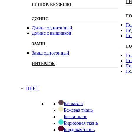
ПИ
ГИПЮР, КРУЖЕВО
ПО
ДЖИНС
По
Джинс однотонный
По
Джинс с вышивкой
По
ЗАМШ
ПО
Замш однотонный
По
По
ИНТЕРЛОК
По
По
ЦВЕТ
Баклажан
Бежевая ткань
Белая ткань
Бирюзовая ткань
Бордовая ткань