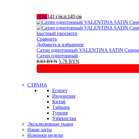
-35%
141 г/м.п.
145 см
Быстрый просмотр
Сравнить
Добавить в избранное
Сатин однотонный VALENTINA SATIN Сирене
Сатин однотонный
Первоначальная
Текущая
8.83
BYN
5.78
BYN
цена
цена:
составляла
5.78 BYN.
8.83 BYN.
СТРАНА
Египет
Индонезия
Китай
Тайвань
Турция
Узбекистан
Эксклюзивные ткани
Наши хиты
Новинки недели