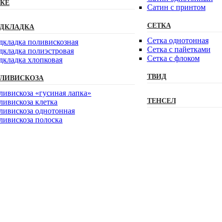
КЕ
Сатин с принтом
СЕТКА
ДКЛАДКА
Сетка однотонная
дкладка поливискозная
Сетка с пайетками
дкладка полиэстровая
Сетка с флоком
дкладка хлопковая
ТВИД
ЛИВИСКОЗА
ливискоза «гусиная лапка»
ТЕНСЕЛ
ливискоза клетка
ливискоза однотонная
ливискоза полоска