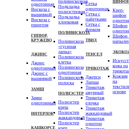
поливискозная
ШИФО
Сетка
однотонная
Подкладка
однотонная
Вискоза с
Креп-
полиэстровая
Сетка с
вышивкой
шифон
Подкладка
пайетками
Вискоза с
одното
хлопковая
Сетка с
принтом
Шифон
флоком
одното
ПОЛИВИСКОЗА
ГИПЮР,
Шифон 
КРУЖЕВО
ТВИД
Поливискоза
напыле
«гусиная
лапка»
ЭКОКО
ДЖИНС
ТЕНСЕЛ
Поливискоза
Искусст
клетка
Джинс
кожа на
Поливискоза
однотонный
ТРИКОТАЖ
трикота
однотонная
Джинс с
Кожзам
Джерси
Поливискоза
вышивкой
на
Лапша
полоска
текстил
Трикотаж
ЗАМШ
основе
ажурный
ПОЛИЭСТЕР
Замш
Трикотаж
Полиэстeр
однотонный
елочка
креш
Трикотаж
Полиэстер
жаккардовый
ИНТЕРЛОК
жаккардовый
Трикотаж
Полиэстер
однотон
КАШКОРСЕ
креп
Трикотаж