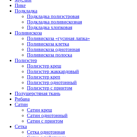
Пике
Подкладка
Подкладка полиэстровая
Подкладка поливискозная
Подкладка хлопковая
Поливискоза
Поливискоза «гусиная лапка»
Поливискоза клетка
Поливискоза однотонная
Поливискоза полоска
Полиэстер
Полиэстeр креш
Полиэстер жаккардовый
Полиэстер креп
Полиэстер однотонный
Полиэстер с принтом
Полушерстяная ткань
Рибана
Сатин
Сатин креш
Сатин однотонный
Сатин с принтом
Сетка
Сетка однотонная