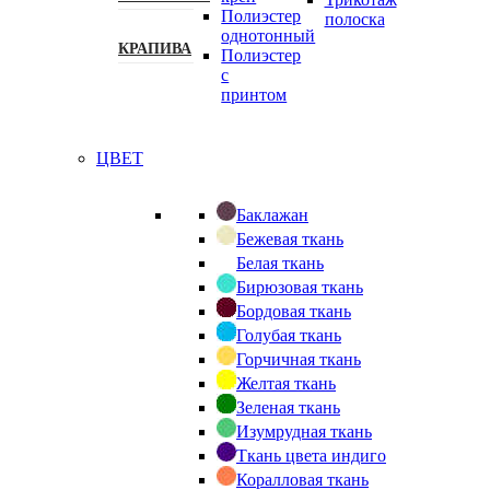
Полиэстер
полоска
однотонный
КРАПИВА
Полиэстер
с
принтом
ЦВЕТ
Баклажан
Бежевая ткань
Белая ткань
Бирюзовая ткань
Бордовая ткань
Голубая ткань
Горчичная ткань
Желтая ткань
Зеленая ткань
Изумрудная ткань
Ткань цвета индиго
Коралловая ткань