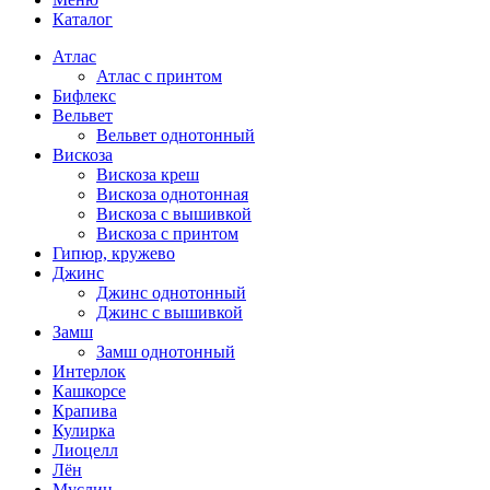
Каталог
Атлас
Атлас с принтом
Бифлекс
Вельвет
Вельвет однотонный
Вискоза
Вискоза креш
Вискоза однотонная
Вискоза с вышивкой
Вискоза с принтом
Гипюр, кружево
Джинс
Джинс однотонный
Джинс с вышивкой
Замш
Замш однотонный
Интерлок
Кашкорсе
Крапива
Кулирка
Лиоцелл
Лён
Муслин