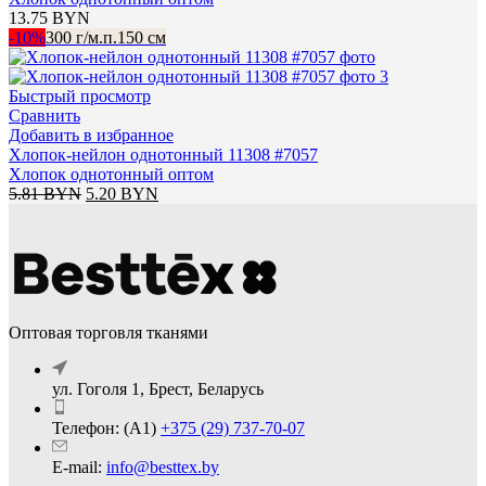
13.75
BYN
-10%
300 г/м.п.
150 см
Быстрый просмотр
Сравнить
Добавить в избранное
Хлопок-нейлон однотонный 11308 #7057
Хлопок однотонный оптом
Первоначальная
Текущая
5.81
BYN
5.20
BYN
цена
цена:
составляла
5.20 BYN.
5.81 BYN.
Оптовая торговля тканями
ул. Гоголя 1, Брест, Беларусь
Телефон: (А1)
+375 (29) 737-70-07
E-mail:
info@besttex.by