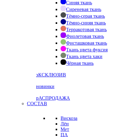
Синяя ткань
Сиреневая ткань
Тёмно-серая ткань
Тёмно-синяя ткань
Терракотовая ткань
Фиолетовая ткань
Фисташковая ткань
Ткань цвета фуксия
Ткань цвета хаки
Чёрная ткань
эКСКЛЮЗИВ
новинки
рАСПРОДАЖА
СОСТАВ
Вискоза
Лён
Мет
ПА