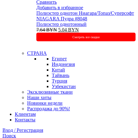
Сравнить
Добавить в избранное
Полиэстeр однотон Ниагара/Топаз/Суперсофт
NIAGARA Пудра #8048
Полиэстер однотонный
Первоначальная
Текущая
7.64
BYN
5.04
BYN
цена
цена:
Смотреть все скидки
составляла
5.04 BYN.
7.64 BYN.
СТРАНА
Египет
Индонезия
Китай
Тайвань
Турция
Узбекистан
Эксклюзивные ткани
Наши хиты
Новинки недели
Распродажа до 90%!
Клиентам
Контакты
Вход / Регистрация
Поиск