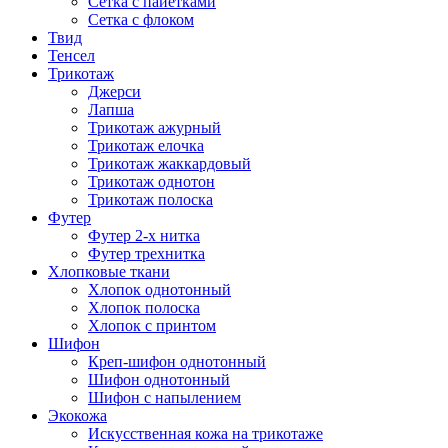
Сетка с пайетками
Сетка с флоком
Твид
Тенсел
Трикотаж
Джерси
Лапша
Трикотаж ажурный
Трикотаж елочка
Трикотаж жаккардовый
Трикотаж однотон
Трикотаж полоска
Футер
Футер 2-х нитка
Футер трехнитка
Хлопковые ткани
Хлопок однотонный
Хлопок полоска
Хлопок с принтом
Шифон
Креп-шифон однотонный
Шифон однотонный
Шифон с напылением
Экокожа
Искусственная кожа на трикотаже