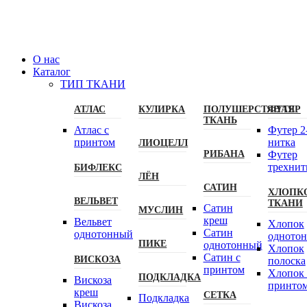
О нас
Каталог
ТИП ТКАНИ
АТЛАС
КУЛИРКА
ПОЛУШЕРСТЯНАЯ
ФУТЕР
ТКАНЬ
Атлас с
Футер 2
принтом
нитка
ЛИОЦЕЛЛ
РИБАНА
Футер
трехнит
БИФЛЕКС
ЛЁН
САТИН
ХЛОПК
ВЕЛЬВЕТ
ТКАНИ
Сатин
МУСЛИН
креш
Вельвет
Хлопок
Сатин
однотонный
одното
ПИКЕ
однотонный
Хлопок
Сатин с
ВИСКОЗА
полоска
принтом
Хлопок 
ПОДКЛАДКА
Вискоза
принто
креш
СЕТКА
Подкладка
Вискоза