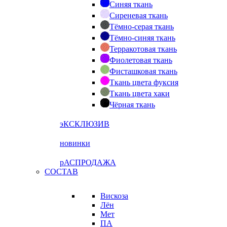
Синяя ткань
Сиреневая ткань
Тёмно-серая ткань
Тёмно-синяя ткань
Терракотовая ткань
Фиолетовая ткань
Фисташковая ткань
Ткань цвета фуксия
Ткань цвета хаки
Чёрная ткань
эКСКЛЮЗИВ
новинки
рАСПРОДАЖА
СОСТАВ
Вискоза
Лён
Мет
ПА