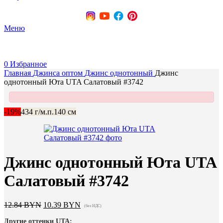
+375 (29) 737-70-07
Меню
0
Избранное
Главная
Джинса оптом
Джинс однотонный
Джинс
однотонный Юта UTA Салатовый #3742
-19%
434 г/м.п.
140 см
Джинс однотонный Юта UTA
Салатовый #3742
Первоначальная
Текущая
12.84
BYN
10.39
BYN
(без НДС)
цена
цена:
Другие оттенки UTA:
составляла
10.39 BYN.