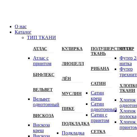
О нас
Каталог
ТИП ТКАНИ
АТЛАС
КУЛИРКА
ПОЛУШЕРСТЯНАЯ
ФУТЕР
ТКАНЬ
Атлас с
Футер 2
принтом
нитка
ЛИОЦЕЛЛ
РИБАНА
Футер
трехнит
БИФЛЕКС
ЛЁН
САТИН
ХЛОПК
ВЕЛЬВЕТ
ТКАНИ
Сатин
МУСЛИН
креш
Вельвет
Хлопок
Сатин
однотонный
одното
ПИКЕ
однотонный
Хлопок
Сатин с
ВИСКОЗА
полоска
принтом
Хлопок 
ПОДКЛАДКА
Вискоза
принто
креш
СЕТКА
Подкладка
Вискоза