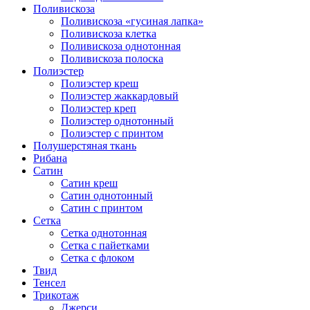
Поливискоза
Поливискоза «гусиная лапка»
Поливискоза клетка
Поливискоза однотонная
Поливискоза полоска
Полиэстер
Полиэстeр креш
Полиэстер жаккардовый
Полиэстер креп
Полиэстер однотонный
Полиэстер с принтом
Полушерстяная ткань
Рибана
Сатин
Сатин креш
Сатин однотонный
Сатин с принтом
Сетка
Сетка однотонная
Сетка с пайетками
Сетка с флоком
Твид
Тенсел
Трикотаж
Джерси