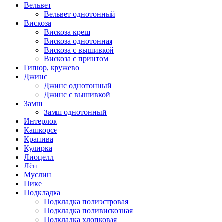
Вельвет
Вельвет однотонный
Вискоза
Вискоза креш
Вискоза однотонная
Вискоза с вышивкой
Вискоза с принтом
Гипюр, кружево
Джинс
Джинс однотонный
Джинс с вышивкой
Замш
Замш однотонный
Интерлок
Кашкорсе
Крапива
Кулирка
Лиоцелл
Лён
Муслин
Пике
Подкладка
Подкладка полиэстровая
Подкладка поливискозная
Подкладка хлопковая