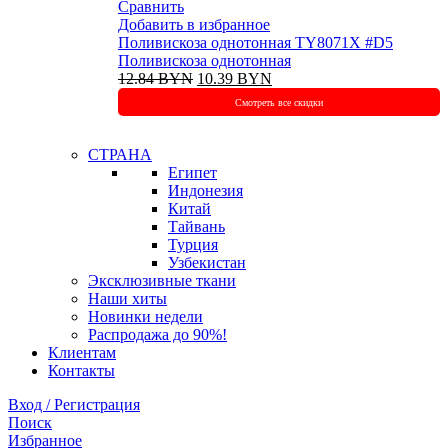
Сравнить
Добавить в избранное
Поливискоза однотонная TY8071X #D5
Поливискоза однотонная
Первоначальная
Текущая
12.84
BYN
10.39
BYN
цена
цена:
Смотреть все скидки
составляла
10.39 BYN.
12.84 BYN.
СТРАНА
Египет
Индонезия
Китай
Тайвань
Турция
Узбекистан
Эксклюзивные ткани
Наши хиты
Новинки недели
Распродажа до 90%!
Клиентам
Контакты
Вход / Регистрация
Поиск
Избранное