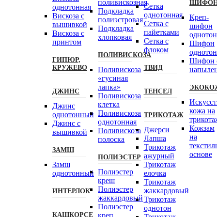
поливискозная
ШИФО
Сетка
однотонная
Подкладка
однотонная
Вискоза с
Креп-
полиэстровая
Сетка с
вышивкой
шифон
Подкладка
пайетками
Вискоза с
одното
хлопковая
Сетка с
принтом
Шифон
флоком
одното
ПОЛИВИСКОЗА
ГИПЮР,
Шифон 
КРУЖЕВО
ТВИД
Поливискоза
напыле
«гусиная
лапка»
ЭКОКО
ДЖИНС
ТЕНСЕЛ
Поливискоза
Искусст
клетка
Джинс
кожа на
Поливискоза
однотонный
ТРИКОТАЖ
трикота
однотонная
Джинс с
Кожзам
Джерси
Поливискоза
вышивкой
на
Лапша
полоска
текстил
Трикотаж
ЗАМШ
основе
ажурный
ПОЛИЭСТЕР
Замш
Трикотаж
Полиэстeр
однотонный
елочка
креш
Трикотаж
Полиэстер
жаккардовый
ИНТЕРЛОК
жаккардовый
Трикотаж
Полиэстер
однотон
КАШКОРСЕ
креп
Трикотаж