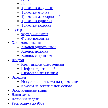
Лапша
Трикотаж ажурный
Трикотаж елочка
Трикотаж жаккардовый
Трикотаж однотон
Трикотаж полоска
Футер
Футер 2-х нитка
Футер трехнитка
Хлопковые ткани
Хлопок однотонный
Хлопок полоска
Хлопок с принтом
Шифон
Креп-шифон однотонный
Шифон однотонный
Шифон с напылением
Экокожа
Искусственная кожа на трикотаже
Кожзам на текстильной основе
Эксклюзивные ткани
Наши хиты
Новинки недели
Распродажа до 90%