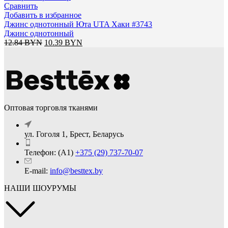
Сравнить
Добавить в избранное
Джинс однотонный Юта UTA Хаки #3743
Джинс однотонный
Первоначальная
Текущая
12.84
BYN
10.39
BYN
цена
цена:
составляла
10.39 BYN.
12.84 BYN.
Оптовая торговля тканями
ул. Гоголя 1, Брест, Беларусь
Телефон: (А1)
+375 (29) 737-70-07
E-mail:
info@besttex.by
НАШИ ШОУРУМЫ