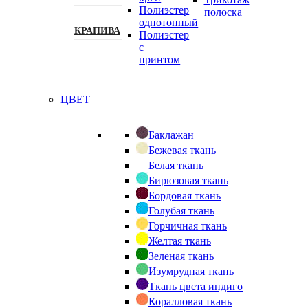
Полиэстер
полоска
однотонный
КРАПИВА
Полиэстер
с
принтом
ЦВЕТ
Баклажан
Бежевая ткань
Белая ткань
Бирюзовая ткань
Бордовая ткань
Голубая ткань
Горчичная ткань
Желтая ткань
Зеленая ткань
Изумрудная ткань
Ткань цвета индиго
Коралловая ткань